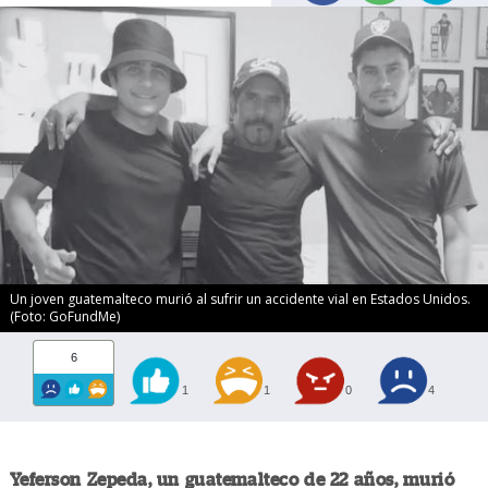
Un joven guatemalteco murió al sufrir un accidente vial en Estados Unidos.
(Foto: GoFundMe)
6
1
1
0
4
Yeferson Zepeda, un guatemalteco de 22 años, murió