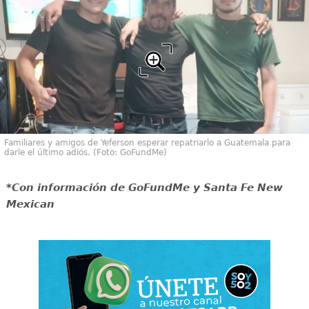
Familiares y amigos de Yeferson esperar repatriarlo a Guatemala para
darle el último adiós. (Foto: GoFundMe)
*Con información de GoFundMe y Santa Fe New
Mexican