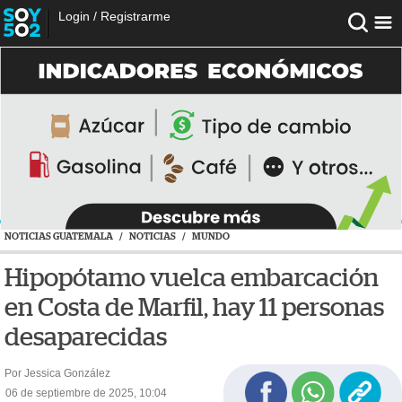
Login
/
Registrarme
NOTICIAS GUATEMALA
/
NOTICIAS
/
MUNDO
Hipopótamo vuelca embarcación
en Costa de Marfil, hay 11 personas
desaparecidas
Por Jessica González
06 de septiembre de 2025, 10:04