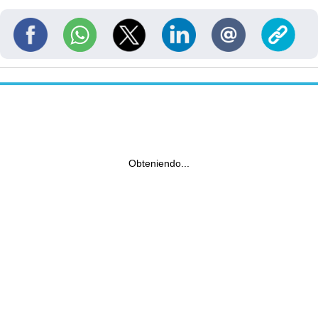
Obteniendo...