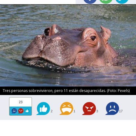
Tres personas sobrevivieron, pero 11 están desaparecidas. (Foto: Pexels)
23
2
1
3
17