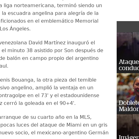
la liga norteamericana, terminó siendo un
la escuadra angelina para alegría de la
ficionados en el emblemático Memorial
Los Ángeles.
enezolana David Martínez inauguró el
el minuto 38 asistido por Son después de
de balón en campo propio del argentino
Ataque
aul.
conduct
enis Bouanga, la otra pieza del temible
sivo angelino, amplió la ventaja en un
ontragolpe en el 73' y el estadounidense
Doblet
 cerró la goleada en el 90+4'.
Maldon
 arranque de su cuarto año en la MLS,
 pocas luces del ataque de Miami en un gris
nuevo socio, el mexicano-argentino Germán
Imágene