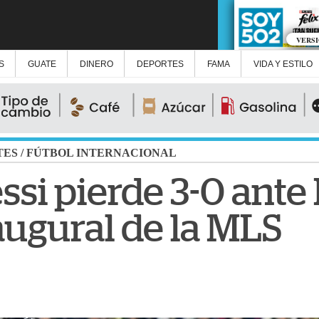
VERS
S
GUATE
DINERO
DEPORTES
FAMA
VIDA Y ESTILO
TES
/
FÚTBOL INTERNACIONAL
ssi pierde 3-0 ante
augural de la MLS