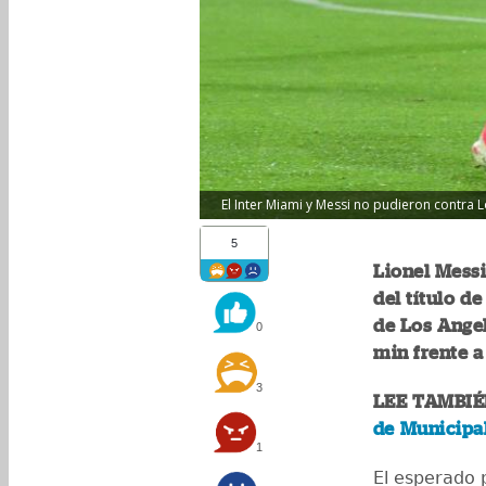
El Inter Miami y Messi no pudieron contra L
5
Lionel Messi
del título d
de Los Ange
0
min frente a
3
LEE TAMBIÉ
de Municipa
1
El esperado 