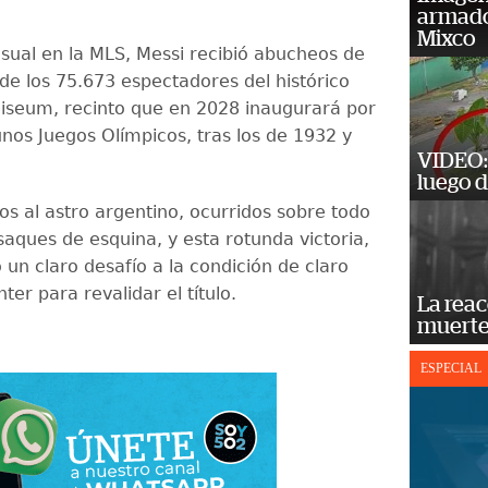
armado
Mixco
sual en la MLS, Messi recibió abucheos de
de los 75.673 espectadores del histórico
iseum, recinto que en 2028 inaugurará por
unos Juegos Olímpicos, tras los de 1932 y
VIDEO: 
luego d
dos al astro argentino, ocurridos sobre todo
 saques de esquina, y esta rotunda victoria,
 un claro desafío a la condición de claro
nter para revalidar el título.
La reac
muerte
ESPECIAL