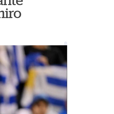
ante
miro