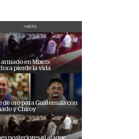
+VISTO
 armado en Mixco:
ora pierde la vida
e de oro para Guatemala con
ado y Chiroy
s posteriores al ataque