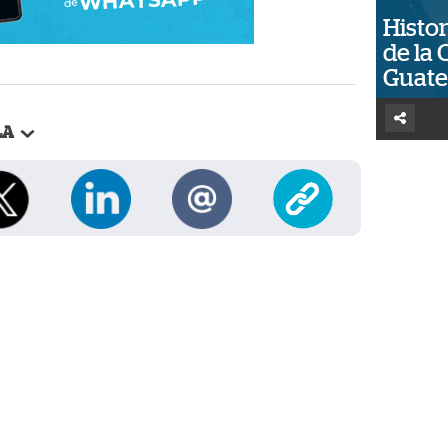
Histor
de la 
Guat
LA