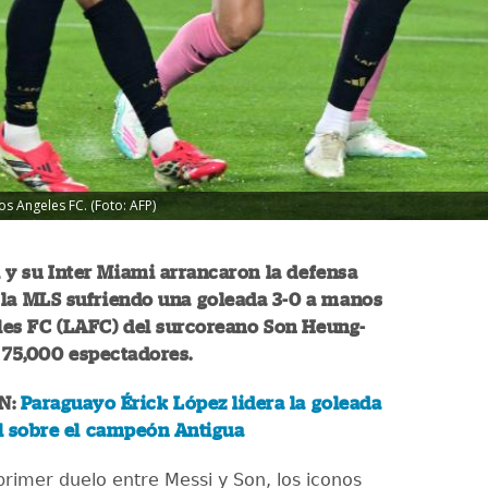
os Angeles FC. (Foto: AFP)
 y su Inter Miami arrancaron la defensa
e la MLS sufriendo una goleada 3-0 a manos
les FC (LAFC) del surcoreano Son Heung-
 75,000 espectadores.
N:
Paraguayo Érick López lidera la goleada
l sobre el campeón Antigua
primer duelo entre Messi y Son, los iconos