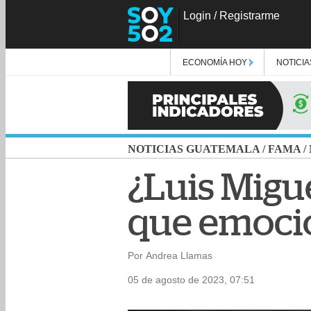
Login
/
Registrarme
ECONOMÍA HOY
NOTICIA
NOTICIAS GUATEMALA
/
FAMA
/
¿Luis Migu
que emocio
Por Andrea Llamas
05 de agosto de 2023, 07:51