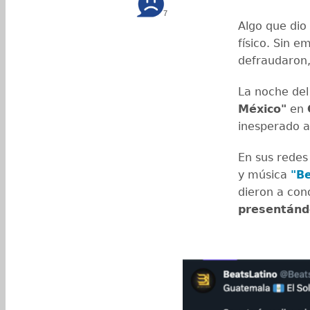
7
Algo que dio
físico. Sin 
defraudaron,
La noche del
México"
en
inesperado a
En sus redes
y música
"Be
dieron a con
presentánd