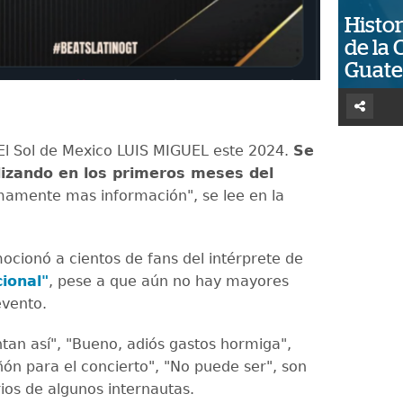
Histor
de la 
Guat
l Sol de Mexico LUIS MIGUEL este 2024.
Se
lizando en los primeros meses del
mamente mas información", se lee en la
mocionó a cientos de fans del intérprete de
cional"
, pese a que aún no hay mayores
 evento.
tan así", "Bueno, adiós gastos hormiga",
ñón para el concierto", "No puede ser", son
ios de algunos internautas.