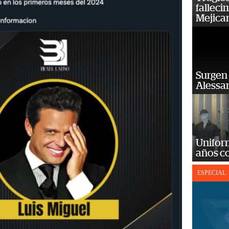
falleci
Mejica
Surgen 
Alessan
Unifor
años c
ESPECIAL