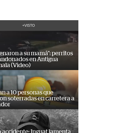
+VISTO
enaron a su mamá": perritos
andonados en Antigua
ala (Video)
an a 10 personas que
n soterradas en carretera a
ador
 accidente: Inguat lamenta