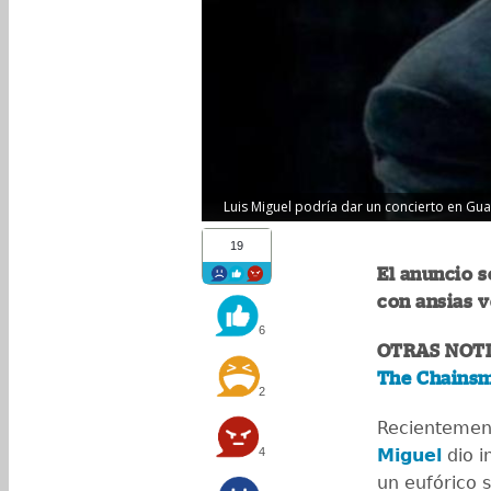
Luis Miguel podría dar un concierto en Gua
19
El anuncio s
con ansias v
6
OTRAS NOTI
The Chainsm
2
Recientement
4
Miguel
dio 
un eufórico