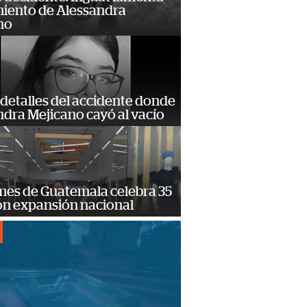
miento de Alessandra
no
detalles del accidente donde
dra Mejicano cayó al vacío
mes de Guatemala celebra 35
on expansión nacional