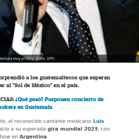
temala muy pronto. (Foto: AFP)
orprendió a los guatemaltecos que esperan
er al "Sol de México" en el país.
CIAS:
¿Qué pasó? Posponen concierto de
okers en Guatemala
e, el reconocido cantante mexicano
Luis
inicio a su esperada
gira mundial 2023
, con
 show en
Argentina
.