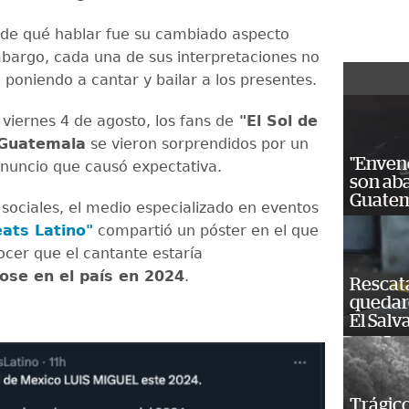
 de qué hablar fue su cambiado aspecto
embargo, cada una de sus interpretaciones no
 poniendo a cantar y bailar a los presentes.
 viernes 4 de agosto, los fans de
"El Sol de
Guatemala
se vieron sorprendidos por un
"Enven
nuncio que causó expectativa.
son ab
Guatem
 sociales, el medio especializado en eventos
ats Latino"
compartió un póster en el que
ocer que el cantante estaría
ose en el país en 2024
.
Rescat
quedaro
El Salv
Trágico