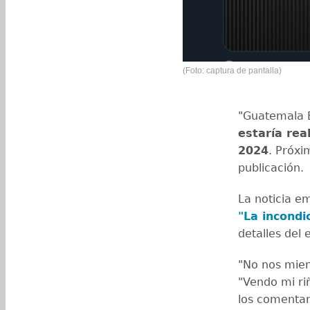
(Foto: captura de pantalla)
"Guatemala E
estaría rea
2024
. Próxi
publicación.
La noticia e
"La incondi
detalles del
"No nos mien
"Vendo mi ri
los comentar