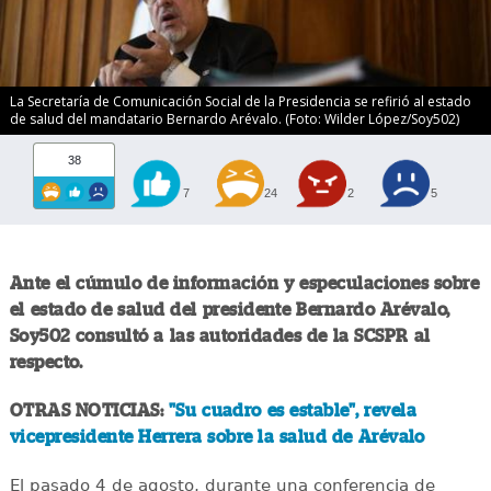
La Secretaría de Comunicación Social de la Presidencia se refirió al estado
de salud del mandatario Bernardo Arévalo. (Foto: Wilder López/Soy502)
38
7
24
2
5
Ante el cúmulo de información y especulaciones sobre
el estado de salud del presidente Bernardo Arévalo,
Soy502 consultó a las autoridades de la SCSPR al
respecto.
OTRAS NOTICIAS:
"Su cuadro es estable", revela
vicepresidente Herrera sobre la salud de Arévalo
El pasado 4 de agosto, durante una conferencia de