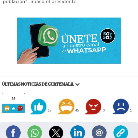
población", indicó el presidente.
ÚLTIMAS NOTICIAS DE GUATEMALA
66
17
45
3
1