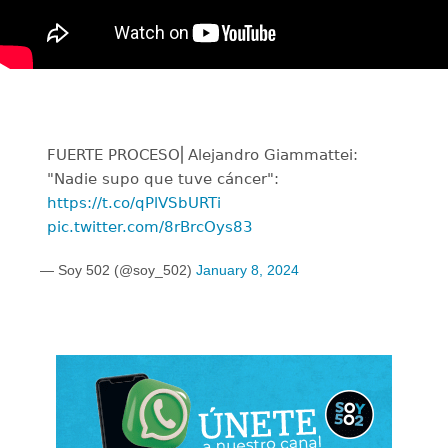
FUERTE PROCESO⎜Alejandro Giammattei:
"Nadie supo que tuve cáncer":
https://t.co/qPlVSbURTi
pic.twitter.com/8rBrcOys83
— Soy 502 (@soy_502)
January 8, 2024