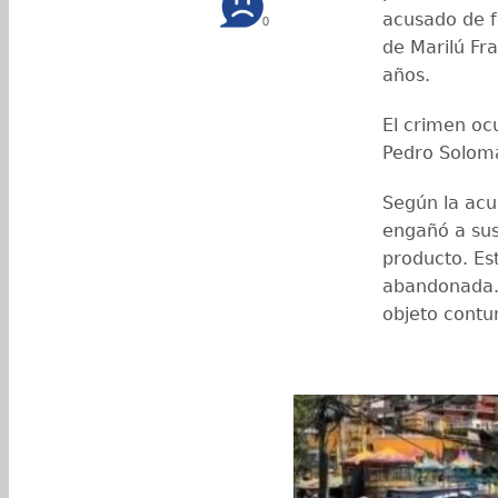
acusado de fe
0
de Marilú Fr
años.
El crimen ocu
Pedro Solom
Según la acus
engañó a sus
producto. Est
abandonada. 
objeto contu