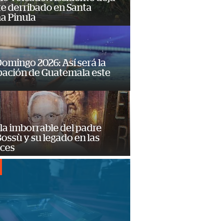
e derribado en Santa
a Pinula
omingo 2026: Así será la
pación de Guatemala este
la imborrable del padre
ossù y su legado en las
ces