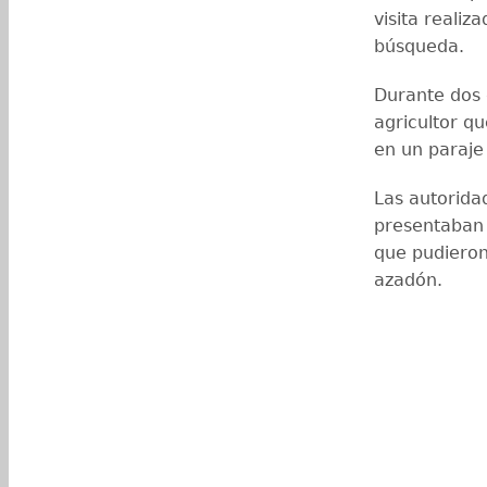
visita realiz
búsqueda.
Durante dos d
agricultor q
en un paraje
Las autorida
presentaban h
que pudieron
azadón.