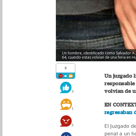
Un hombre, identificado como Salvador A.,
64, cuando estas volvían de una feria en H
9
Un juzgado l
responsable
volvían de u
3
EN CONTEX
1
regresaban 
5
El Juzgado d
penal a un h