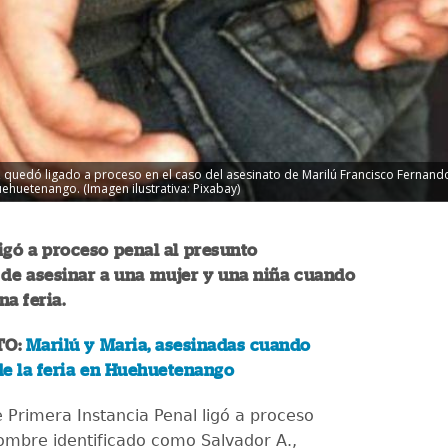
 quedó ligado a proceso en el caso del asesinato de Marilú Francisco Fernando
uehuetenango. (Imagen ilustrativa: Pixabay)
igó a proceso penal al presunto
 de asesinar a una mujer y una niña cuando
na feria.
TO:
Marilú y Maria, asesinadas cuando
de la feria en Huehuetenango
e Primera Instancia Penal ligó a proceso
ombre identificado como Salvador A.,