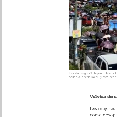
Ese domingo 29 de junio, María Al
salido a la feria local. (Foto: Re
Volvían de u
Las mujeres 
como desapar