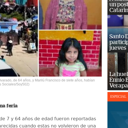
un post
Catarin
Santo D
partici
jueves
La huel
Ennio B
varado, de 64 años, y Marilú Francisco de siete años, habían
des Sociales/Soy502)
Verapa
ESPECIAL
na feria
de 7 y 64 años de edad fueron reportadas
ecidas cuando estas no volvieron de una