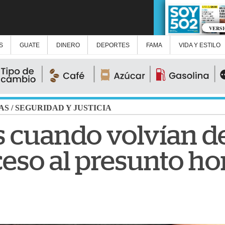
VERS
S
GUATE
DINERO
DEPORTES
FAMA
VIDA Y ESTILO
AS
/
SEGURIDAD Y JUSTICIA
 cuando volvían de 
oceso al presunto h