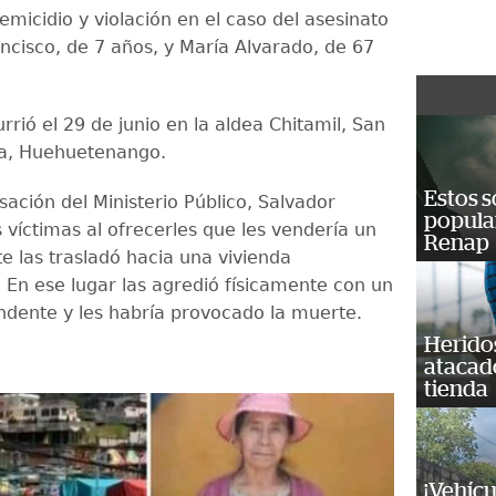
micidio y violación en el caso del asesinato
ancisco, de 7 años, y María Alvarado, de 67
rrió el 29 de junio en la aldea Chitamil, San
a, Huehuetenango.
Estos s
ación del Ministerio Público, Salvador
popula
 víctimas al ofrecerles que les vendería un
Renap
e las trasladó hacia una vivienda
En ese lugar las agredió físicamente con un
ndente y les habría provocado la muerte.
Heridos
atacad
tienda
¡Vehícu