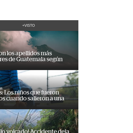
+VISTO
on los apellidos más
res de Guatemala según
: Los niños que fueron
os cuando salieron a una
lo volcado! Accidente deja