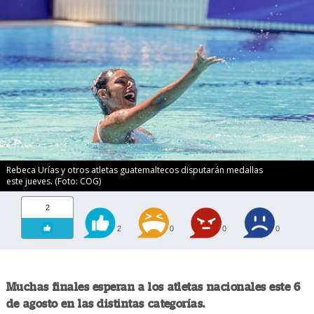
Rebeca Urías y otros atletas guatemaltecos disputarán medallas
este jueves. (Foto: COG)
2
2
0
0
0
Muchas finales esperan a los atletas nacionales este 6
de agosto en las distintas categorías.