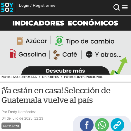
Login
/
Registrarme
NOTICIAS GUATEMALA
/
DEPORTES
/
FÚTBOL INTERNACIONAL
¡Ya están en casa! Selección de
Guatemala vuelve al país
Por Fredy Hernández
04 de julio de 2025, 12:23
COPA ORO