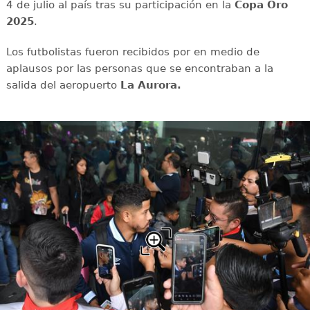
4 de julio al país tras su participación en la
Copa Oro
2025
.
Los futbolistas fueron recibidos por en medio de
aplausos por las personas que se encontraban a la
salida del aeropuerto
La Aurora.