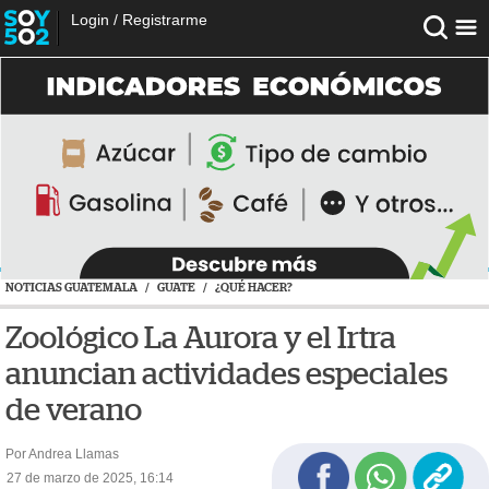
Login
/
Registrarme
NOTICIAS GUATEMALA
/
GUATE
/
¿QUÉ HACER?
Zoológico La Aurora y el Irtra
anuncian actividades especiales
de verano
Por Andrea Llamas
27 de marzo de 2025, 16:14