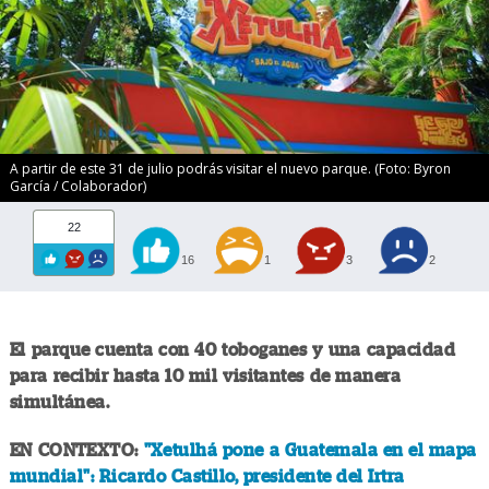
A partir de este 31 de julio podrás visitar el nuevo parque. (Foto: Byron
García / Colaborador)
22
16
1
3
2
El parque cuenta con 40 toboganes y una capacidad
para recibir hasta 10 mil visitantes de manera
simultánea.
EN CONTEXTO:
"Xetulhá pone a Guatemala en el mapa
mundial": Ricardo Castillo, presidente del Irtra