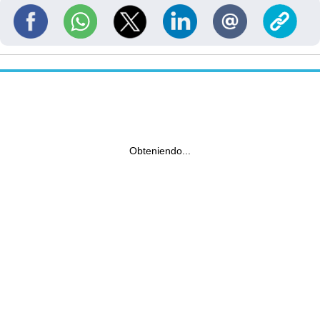
Obteniendo...