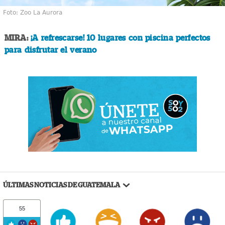
Foto: Zoo La Aurora
MIRA:
¡A refrescarse! 10 lugares con piscina perfectos
para disfrutar el verano
ÚLTIMAS NOTICIAS DE GUATEMALA
55