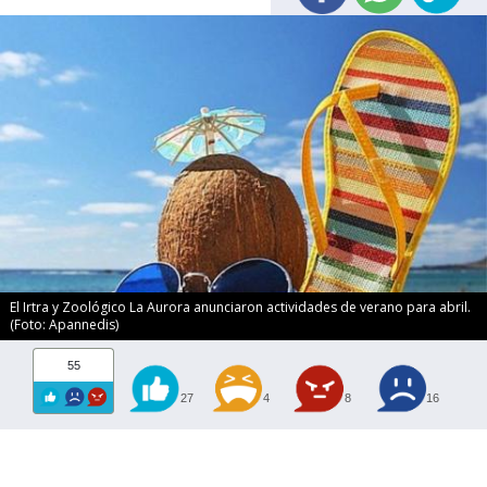
El Irtra y Zoológico La Aurora anunciaron actividades de verano para abril.
(Foto: Apannedis)
55
27
4
8
16