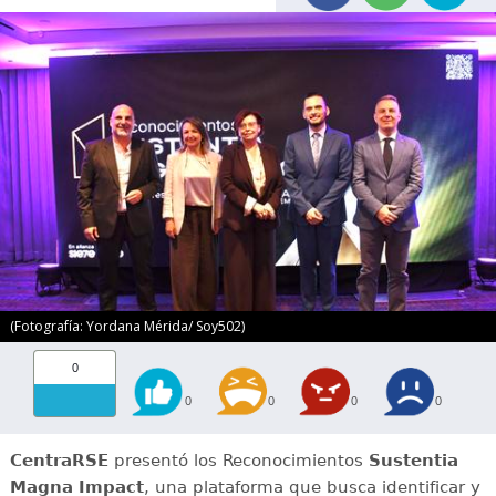
(Fotografía: Yordana Mérida/ Soy502)
0
0
0
0
0
CentraRSE
presentó los Reconocimientos
Sustentia
Magna Impact
, una plataforma que busca identificar y