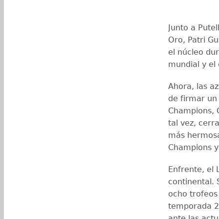
Junto a Putel
Oro, Patri G
el núcleo dur
mundial y el
Ahora, las a
de firmar un
Champions, C
tal vez, cer
más hermosas
Champions y s
Enfrente, el 
continental.
ocho trofeos 
temporada 20
ante las actu