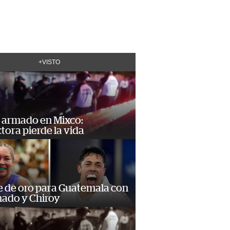
+VISTO
 armado en Mixco:
ora pierde la vida
e de oro para Guatemala con
ado y Chiroy