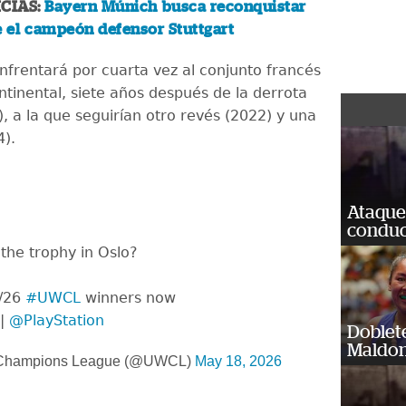
CIAS:
Bayern Múnich busca reconquistar
e el campeón defensor Stuttgart
enfrentará por cuarta vez al conjunto francés
ontinental, siete años después de la derrota
, a la que seguirían otro revés (2022) y una
4).
Ataque
conduct
g the trophy in Oslo?
5/26
#UWCL
winners now
|
@PlayStation
Doblet
Maldon
Champions League (@UWCL)
May 18, 2026