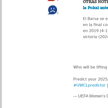
OTRAS NOTI
la Pokal ant
0
El Barsa se 
en la final c
en 2019 (4-1)
victoria (202
Who will be liftin
Predict your 202
#UWCLpredictor
|
— UEFA Women’s 