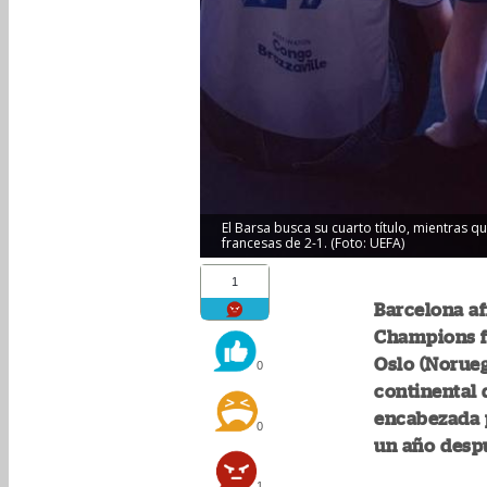
El Barsa busca su cuarto título, mientras 
francesas de 2-1. (Foto: UEFA)
1
Barcelona af
Champions f
Oslo (Norueg
0
continental 
encabezada p
0
un año despu
1