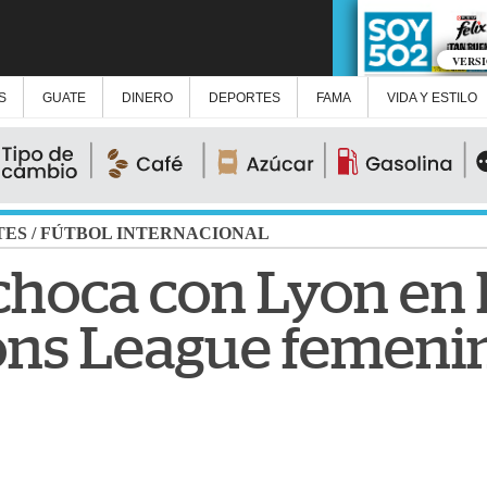
VERS
S
GUATE
DINERO
DEPORTES
FAMA
VIDA Y ESTILO
TES
/
FÚTBOL INTERNACIONAL
hoca con Lyon en l
ons League femeni