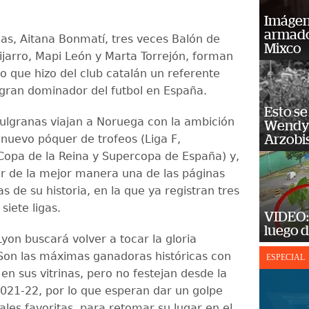
Imágene
armado
las, Aitana Bonmatí, tres veces Balón de
Mixco
uijarro, Mapi León y Marta Torrejón, forman
o que hizo del club catalán un referente
 gran dominador del futbol en España.
Esto se
zulgranas viajan a Noruega con la ambición
Wendy 
 nuevo póquer de trofeos (Liga F,
Arzobi
opa de la Reina y Supercopa de España) y,
rar de la mejor manera una de las páginas
 de su historia, en la que ya registran tres
iete ligas.
VIDEO: 
luego d
Lyon buscará volver a tocar la gloria
 Son las máximas ganadoras históricas con
ESPECIAL
en sus vitrinas, pero no festejan desde la
21-22, por lo que esperan dar un golpe
ales favoritas, para retomar su lugar en el