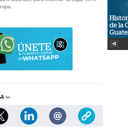
ropa.
Histor
de la 
Guat
LA