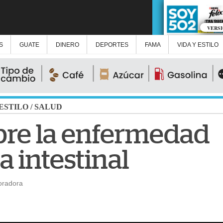
VERS
S
GUATE
DINERO
DEPORTES
FAMA
VIDA Y ESTILO
 ESTILO
/
SALUD
re la enfermedad
a intestinal
oradora