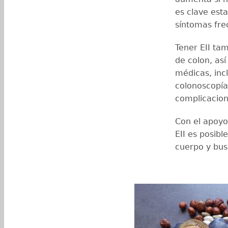
es clave esta
síntomas fre
Tener EII ta
de colon, as
médicas, inc
colonoscopía
complicacio
Con el apoyo 
EII es posibl
cuerpo y bus