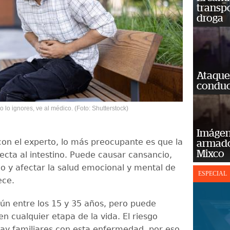
transp
droga
Ataque
conduct
lo ignores, ve al médico. (Foto: Shutterstock)
Imágene
on el experto, lo más preocupante es que la
armado
Mixco
fecta al intestino. Puede causar cansancio,
mo y afectar la salud emocional y mental de
ESPECIAL
ece.
n entre los 15 y 35 años, pero puede
n cualquier etapa de la vida. El riesgo
ay familiares con esta enfermedad, por eso