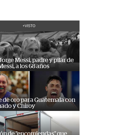
+VISTO
orge Messi, padre y pilar de
Messi, a los 68 años
e de oro para Guatemala con
ado y Chiroy
ión de "encomiendas" que