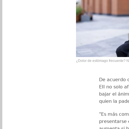
¿Dolor de estómago frecuente? No 
De acuerdo c
EII no solo a
bajar el áni
quien la pad
"Es más comú
presentarse e
aumenta si h