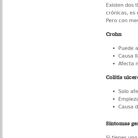
Existen dos 
crónicas, es 
Pero con med
Crohn
Puede a
Causa l
Afecta m
Colitis ulce
Solo afe
Empieza
Causa d
Síntomas ge
Si tienes uno