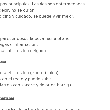
tipos principales. Las dos son enfermedades
decir, no se curan.
icina y cuidado, se puede vivir mejor.
parecer desde la boca hasta el ano.
lagas e inflamación.
ás al intestino delgado.
rosa
cta el intestino grueso (colon).
 en el recto y puede subir.
iarrea con sangre y dolor de barriga.
nerales
 o varios de estos síntomas, ve al médico.