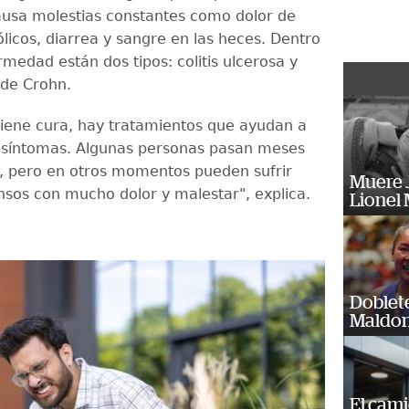
causa molestias constantes como dolor de
licos, diarrea y sangre en las heces. Dentro
medad están dos tipos: colitis ulcerosa y
de Crohn.
iene cura, hay tratamientos que ayudan a
s síntomas. Algunas personas pasan meses
s, pero en otros momentos pueden sufrir
Muere J
ensos con mucho dolor y malestar", explica.
Lionel 
Doblet
Maldon
El cam