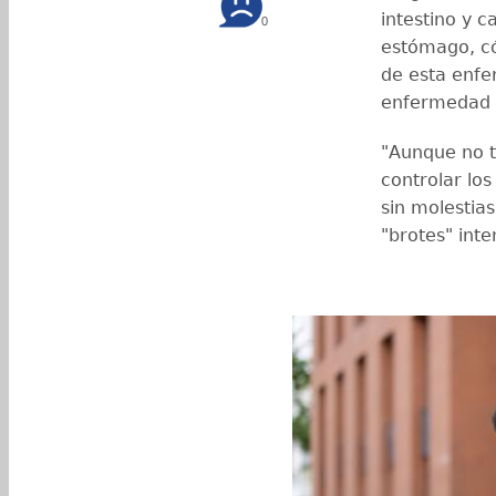
intestino y 
0
estómago, có
de esta enfer
enfermedad 
"Aunque no t
controlar lo
sin molestia
"brotes" int