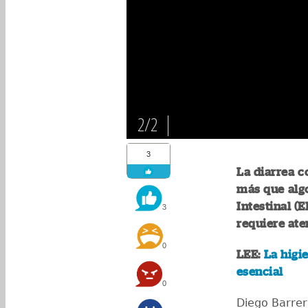
2/2
3
La diarrea c
más que alg
Intestinal (
3
requiere ate
0
LEE:
La higi
esencial
0
Diego Barrer