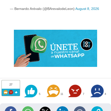
— Bernardo Arévalo (@BArevalodeLeon)
August 8, 2026
27
5
11
7
4