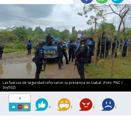
Las fuerzas de seguridad reforzaron su presencia en Izabal. (Foto: PNC /
Soy502)
8
4
1
2
1