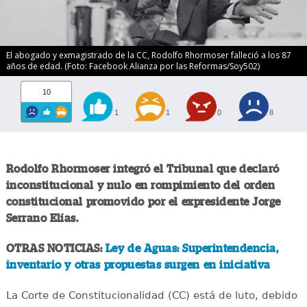
El abogado y exmagistrado de la CC, Rodolfo Rhormoser falleció a los 87
años de edad. (Foto: Facebook Alianza por las Reformas/Soy502)
10
1
1
0
8
Rodolfo Rhormoser integró el Tribunal que declaró
inconstitucional y nulo en rompimiento del orden
constitucional promovido por el expresidente Jorge
Serrano Elías.
OTRAS NOTICIAS:
Ley de Aguas: Superintendencia,
inventario y otras propuestas surgen en iniciativa
La Corte de Constitucionalidad (CC) está de luto, debido