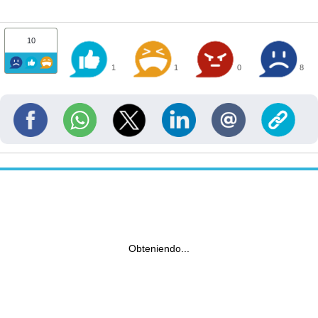
10
1
1
0
8
Obteniendo...