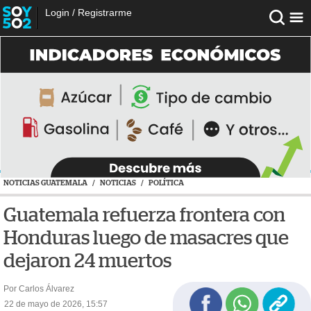
Login
/
Registrarme
NOTICIAS GUATEMALA
/
NOTICIAS
/
POLÍTICA
Guatemala refuerza frontera con
Honduras luego de masacres que
dejaron 24 muertos
Por Carlos Álvarez
22 de mayo de 2026, 15:57