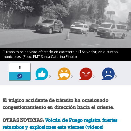
El tránsito se ha visto afectado en carretera a El Salvador, en distintos
municipios. (Foto: PMT Santa Catarina Pinula)
5
0
0
0
5
El trágico accidente de tránsito ha ocasionado
congestionamiento en dirección hacia el oriente.
OTRAS NOTICIAS:
Volcán de Fuego registra fuertes
retumbos y explosiones este viernes (videos)