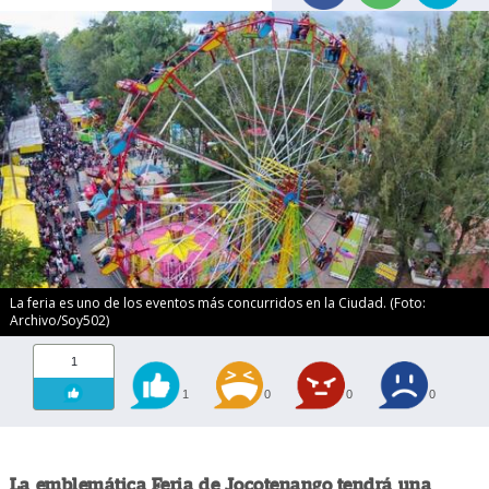
La feria es uno de los eventos más concurridos en la Ciudad. (Foto:
Archivo/Soy502)
1
1
0
0
0
La emblemática Feria de Jocotenango tendrá una