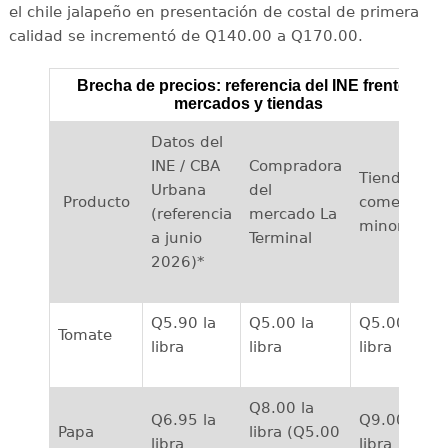
el chile jalapeño en presentación de costal de primera
calidad se incrementó de Q140.00 a Q170.00.
Brecha de precios: referencia del INE frente a
mercados y tiendas
Datos del
INE / CBA
Compradora
Tiendas y
Urbana
del
Producto
comercios
(referencia
mercado La
minoristas
a junio
Terminal
2026)*
Q5.90 la
Q5.00 la
Q5.00 la
Tomate
libra
libra
libra
Q8.00 la
Q6.95 la
Q9.00 la
Papa
libra (Q5.00
libra
libra