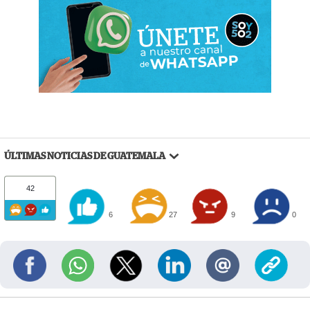
ÚLTIMAS NOTICIAS DE GUATEMALA
42
6
27
9
0