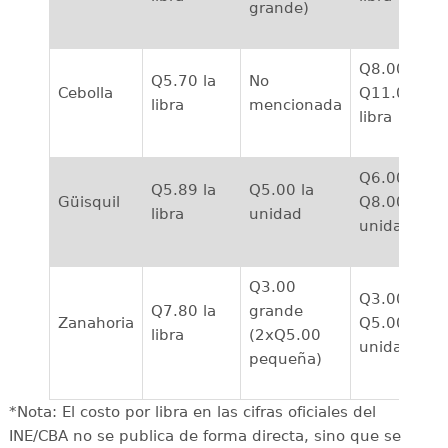
grande)
Q8.00 a
Q5.70 la
No
Cebolla
Q11.00 la
libra
mencionada
libra
Q6.00 a
Q5.89 la
Q5.00 la
Güisquil
Q8.00 la
libra
unidad
unidad
Q3.00
Q3.00 a
Q7.80 la
grande
Zanahoria
Q5.00 la
libra
(2xQ5.00
unidad
pequeña)
*Nota: El costo por libra en las cifras oficiales del
INE/CBA no se publica de forma directa, sino que se