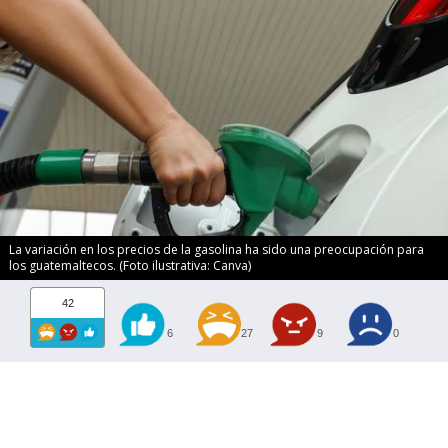
La variación en los precios de la gasolina ha sido una preocupación para
los guatemaltecos. (Foto ilustrativa: Canva)
42
6
27
9
0