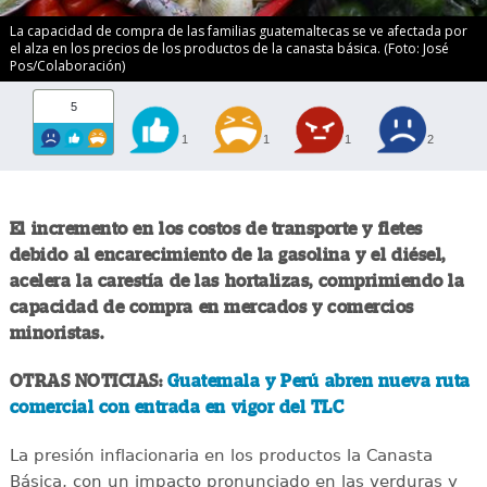
La capacidad de compra de las familias guatemaltecas se ve afectada por
el alza en los precios de los productos de la canasta básica. (Foto: José
Pos/Colaboración)
5
1
1
1
2
El incremento en los costos de transporte y fletes
debido al encarecimiento de la gasolina y el diésel,
acelera la carestía de las hortalizas, comprimiendo la
capacidad de compra en mercados y comercios
minoristas.
OTRAS NOTICIAS:
Guatemala y Perú abren nueva ruta
comercial con entrada en vigor del TLC
La presión inflacionaria en los productos la Canasta
Básica, con un impacto pronunciado en las verduras y