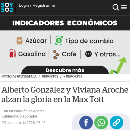
Login
/
Registrarme
NOTICIAS GUATEMALA
/
DEPORTES
/
+ DEPORTES
Alberto González y Viviana Aroche
alzan la gloria en la Max Tott
Con información de Andrés
Calderón/Colaborador
25 de enero de 2026, 08:45