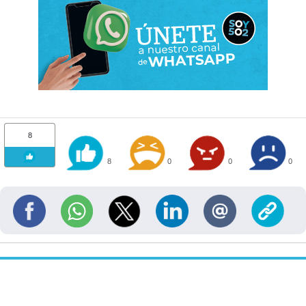
8
8
0
0
0