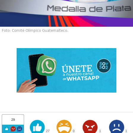
Foto: Comité Olímpico Guatemalteco.
29
27
0
1
1