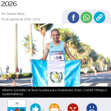
2026
Por Selene Mejía
02 de agosto de 2026, 14:53
Alberto González se llevó la plata para Guatemala. (Foto: Comité Olímpico
Guatemalteco)
29
27
0
1
1