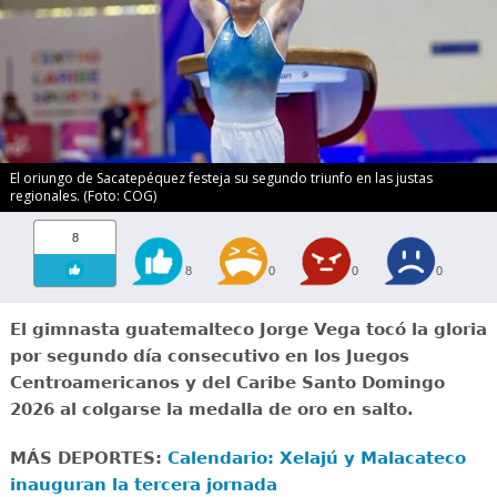
El oriungo de Sacatepéquez festeja su segundo triunfo en las justas
regionales. (Foto: COG)
8
8
0
0
0
El gimnasta guatemalteco Jorge Vega tocó la gloria
por segundo día consecutivo en los Juegos
Centroamericanos y del Caribe Santo Domingo
2026 al colgarse la medalla de oro en salto.
MÁS DEPORTES:
Calendario: Xelajú y Malacateco
inauguran la tercera jornada