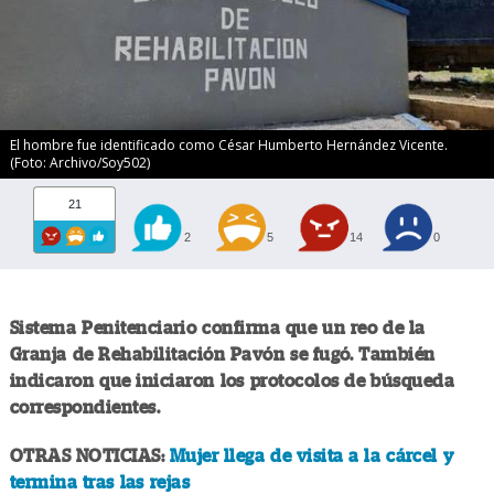
El hombre fue identificado como César Humberto Hernández Vicente.
(Foto: Archivo/Soy502)
21
2
5
14
0
Sistema Penitenciario confirma que un reo de la
Granja de Rehabilitación Pavón se fugó. También
indicaron que iniciaron los protocolos de búsqueda
correspondientes.
OTRAS NOTICIAS:
Mujer llega de visita a la cárcel y
termina tras las rejas