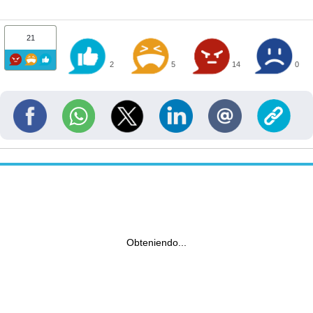
21
2
5
14
0
Obteniendo...