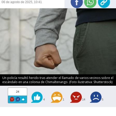
06 de agosto de 2025, 10:41
Un policía resultó herido tras atender el llamado de varios vecinos sobre el
escándalo en una colonia de Chimaltenango. (Foto ilustrativa: Shutterstock)
24
4
1
14
5