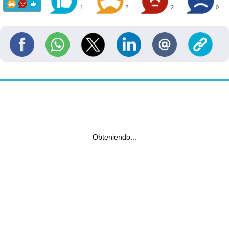
1
2
2
0
Obteniendo...