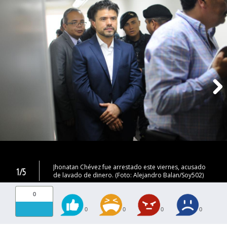
Jhonatan Chévez fue arrestado este viernes, acusado
1/5
de lavado de dinero. (Foto: Alejandro Balan/Soy502)
0
0
0
0
0