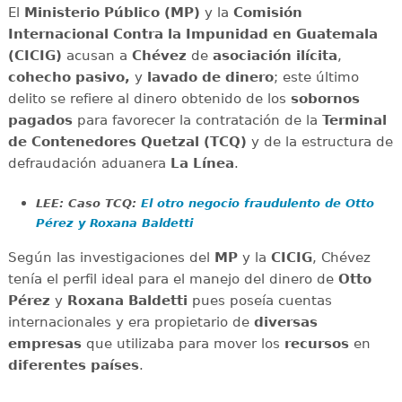
El
Ministerio
Público (MP)
y la
Comisión
Internacional Contra la Impunidad en Guatemala
(CICIG)
acusan a
Chévez
de
asociación
ilícita
,
cohecho pasivo,
y
lavado
de
dinero
; este último
delito se refiere al dinero obtenido de los
sobornos
pagados
para favorecer la contratación de la
Terminal
de Contenedores Quetzal (TCQ)
y de la estructura de
defraudación aduanera
La
Línea
.
LEE: Caso TCQ:
El otro negocio fraudulento de Otto
Pérez y Roxana Baldetti
Según las investigaciones del
MP
y la
CICIG
, Chévez
tenía el perfil ideal para el manejo del dinero de
Otto
Pérez
y
Roxana
Baldetti
pues poseía cuentas
internacionales y era propietario de
diversas
empresas
que utilizaba para mover los
recursos
en
diferentes
países
.