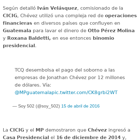
Según detalló
Iván
Velásquez
, comisionado de la
CICIG
, Chévez utilizó una compleja red de
operaciones
financieras
en diversos países que confluyen en
Guatemala
para lavar el dinero de
Otto Pérez Molina
y
Roxana Baldetti,
en ese entonces
binomio
presidencial
.
TCQ desembolsa el pago del soborno a las
empresas de Jonathan Chévez por 12 millones
de dólares. Vía:
@MPguatemala
pic.twitter.com/CK8grbi2WT
— Soy 502 (@soy_502)
15 de abril de 2016
La
CICIG
y el
MP
demostraron que
Chévez
ingresó a
Casa
Presidencial
el
16 de diciembre de 2014
y,