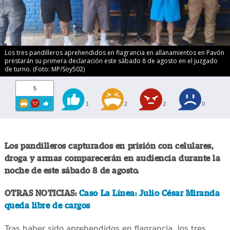
Los tres pandilleros aprehendidos en flagrancia en allanamientos en Pavón
prestarán su primera declaración este sábado 8 de agosto en el juzgado
de turno. (Foto: MP/Soy502)
5
1
2
2
0
Los pandilleros capturados en prisión con celulares,
droga y armas comparecerán en audiencia durante la
noche de este sábado 8 de agosto.
OTRAS NOTICIAS:
Caso La Línea: Julio César Miranda
queda libre de cargos
Tras haber sido aprehendidos en flagrancia, los tres