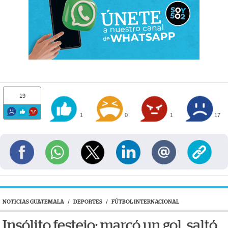
19
1
0
1
17
NOTICIAS GUATEMALA
/
DEPORTES
/
FÚTBOL INTERNACIONAL
Insólito festejo: marcó un gol, saltó