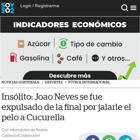
Login
/
Registrarme
NOTICIAS GUATEMALA
/
DEPORTES
/
FÚTBOL INTERNACIONAL
Insólito: Joao Neves se fue
expulsado de la final por jalarle el
pelo a Cucurella
Con información de Andrés
Calderón/Colaborador