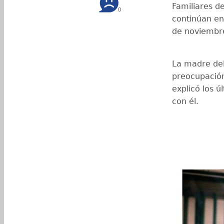
Familiares d
0
continúan en
de noviembr
La madre del
preocupación 
explicó los 
con él.