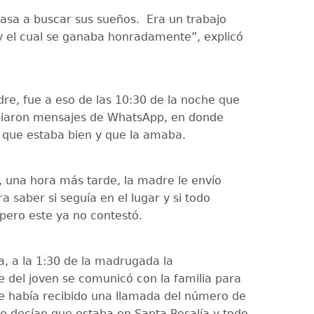
 casa a buscar sus sueños. Era un trabajo
 y el cual se ganaba honradamente”, explicó
re, fue a eso de las 10:30 de la noche que
biaron mensajes de WhatsApp, en donde
a que estaba bien y que la amaba.
 una hora más tarde, la madre le envío
 saber si seguía en el lugar y si todo
 pero este ya no contestó.
a, a la 1:30 de la madrugada la
del joven se comunicó con la familia para
ue había recibido una llamada del número de
le decían que estaba en Santa Rosalía y todo