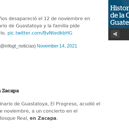
Histor
de la 
ños desapareció el 12 de noviembre en
Guat
rio de Guastatoya y la familia pide
rlo.
pic.twitter.com/BvNtedkbHG
@infogt_noticias)
November 14, 2021
n Zacapa
ginario de Guastatoya, El Progreso, acudió el
de noviembre, a un concierto en el
Bosque Real,
en Zacapa
.