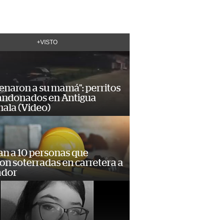
+VISTO
enaron a su mamá": perritos
andonados en Antigua
ala (Video)
an a 10 personas que
n soterradas en carretera a
ador