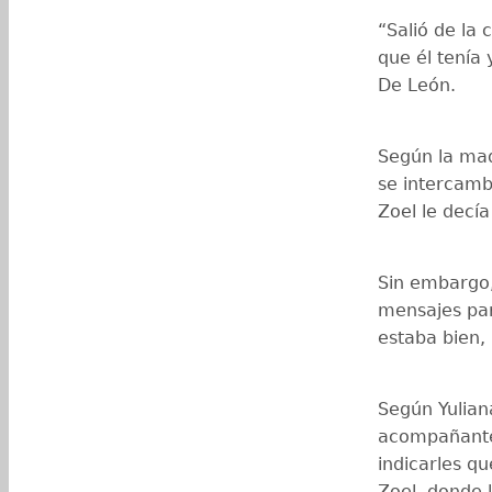
“Salió de la
que él tenía
De León.
Según la mad
se intercam
Zoel le decí
Sin embargo,
mensajes para
estaba bien,
Según Yulian
acompañante 
indicarles q
Zoel, donde 