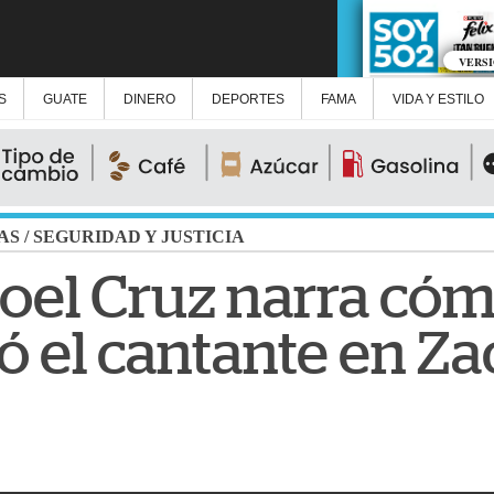
VERS
S
GUATE
DINERO
DEPORTES
FAMA
VIDA Y ESTILO
AS
/
SEGURIDAD Y JUSTICIA
oel Cruz narra có
ó el cantante en Z