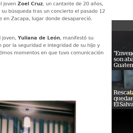
el joven
Zoel Cruz
, un cantante de 20 años,
 su búsqueda tras un concierto el pasado 12
e en Zacapa, lugar donde desapareció.
 joven,
Yuliana de León
, manifestó su
por la seguridad e integridad de su hijo y
últimos momentos en que tuvo comunicación
"Enven
son ab
Guatem
Rescat
quedaro
El Salv