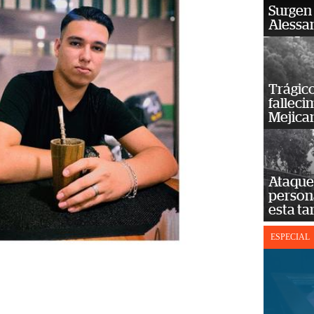
Surgen 
Alessan
Trágico
falleci
Mejica
Ataque 
persona
esta ta
ESPECIAL