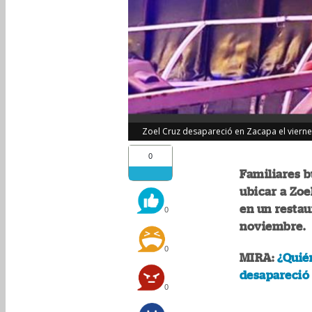
Zoel Cruz desapareció en Zacapa el vierne
0
Familiares 
ubicar a Zoe
en un restau
0
noviembre.
0
MIRA:
¿Quién
desapareció 
0