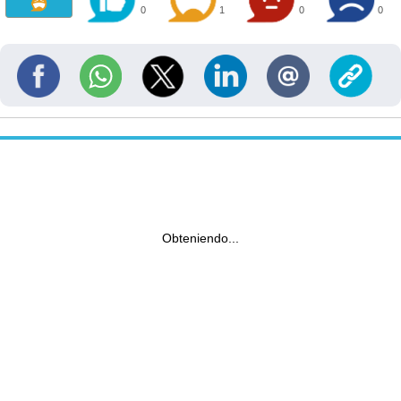
0
1
0
0
Obteniendo...