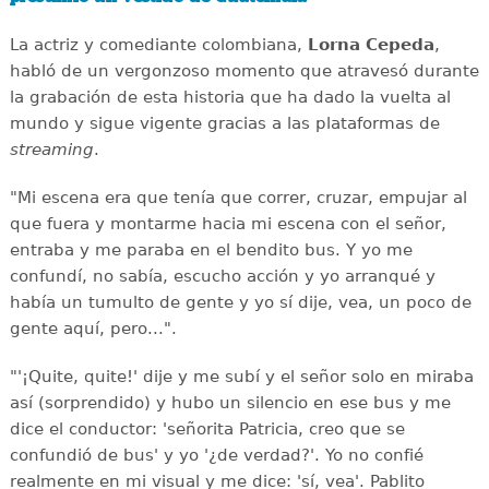
La actriz y comediante colombiana,
Lorna Cepeda
,
habló de un vergonzoso momento que atravesó durante
la grabación de esta historia que ha dado la vuelta al
mundo y sigue vigente gracias a las plataformas de
streaming
.
"Mi escena era que tenía que correr, cruzar, empujar al
que fuera y montarme hacia mi escena con el señor,
entraba y me paraba en el bendito bus. Y yo me
confundí, no sabía, escucho acción y yo arranqué y
había un tumulto de gente y yo sí dije, vea, un poco de
gente aquí, pero...".
"'¡Quite, quite!' dije y me subí y el señor solo en miraba
así (sorprendido) y hubo un silencio en ese bus y me
dice el conductor: 'señorita Patricia, creo que se
confundió de bus' y yo '¿de verdad?'. Yo no confié
realmente en mi visual y me dice: 'sí, vea'. Pablito