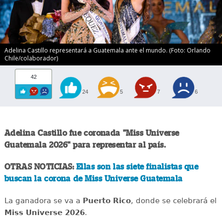
Adelina Castillo representará a Guatemala ante el mundo. (Foto: Orlando
Chile/colaborador)
42
24
5
7
6
Adelina Castillo fue coronada "Miss Universe
Guatemala 2026" para representar al país.
OTRAS NOTICIAS:
Ellas son las siete finalistas que
buscan la corona de Miss Universe Guatemala
La ganadora se va a
Puerto Rico
, donde se celebrará el
Miss Universe 2026
.