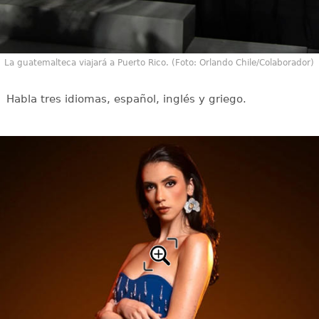
La guatemalteca viajará a Puerto Rico. (Foto: Orlando Chile/Colaborador)
Habla tres idiomas, español, inglés y griego.