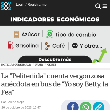
Login
/
Registrarme
NOTICIAS GUATEMALA
/
FAMA
/
GENTE
La "Peliteñida" cuenta vergonzosa
anécdota en bus de "Yo soy Betty, la
Fea"
Por Selene Mejía
26 de octubre de 2023, 15:47