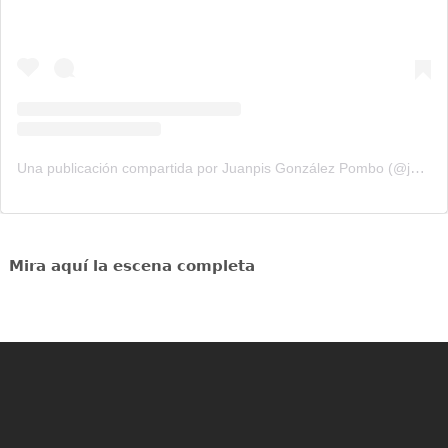
Una publicación compartida por Juanpis González Pombo (@juanpisgonzalez)
Mira aquí la escena completa