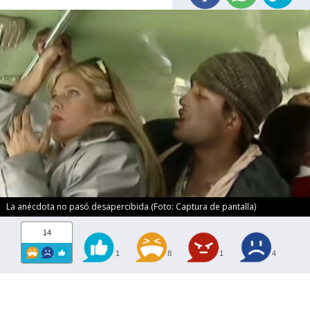
La anécdota no pasó desapercibida (Foto: Captura de pantalla)
14
1
8
1
4