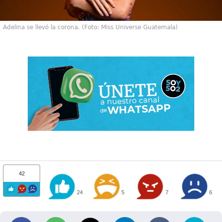
Adelina se llevó la corona. (Foto: Miss Universe Guatemala)
42
24
5
7
6