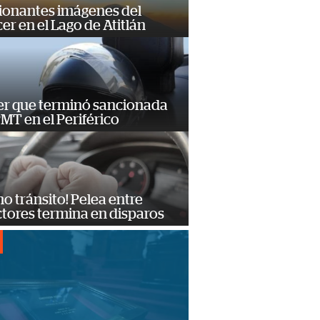
ionantes imágenes del
er en el Lago de Atitlán
er que terminó sancionada
PMT en el Periférico
no tránsito! Pelea entre
tores termina en disparos