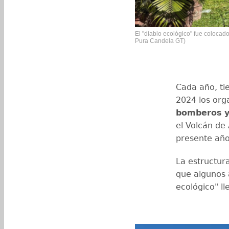
El "diablo ecológico" fue colocado
Pura Candela GT)
Cada año, ti
2024 los org
bomberos
y
el Volcán de 
presente añ
La estructura
que algunos a
ecológico" l