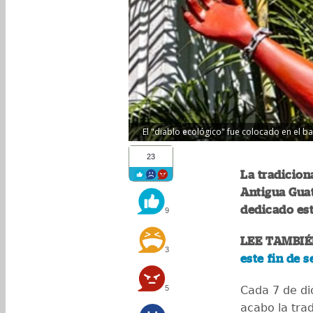
El "diablo ecológico" fue colocado en el b
23
La tradicion
Antigua Guat
dedicado es
9
LEE TAMBIÉ
3
este fin de 
5
Cada 7 de dic
acabo la trad