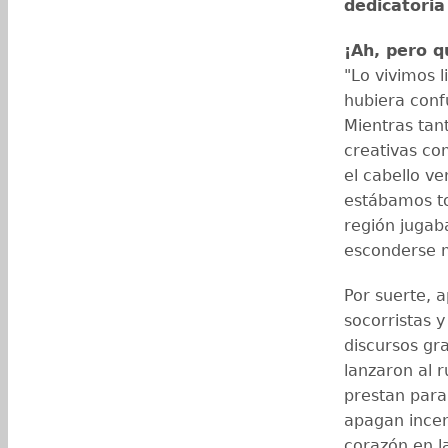
dedicatoria
¡Ah, pero q
"Lo vivimos 
hubiera conf
Mientras tan
creativas co
el cabello ve
estábamos to
región jugab
esconderse 
Por suerte, 
socorristas y
discursos gr
lanzaron al r
prestan para
apagan incen
corazón en la