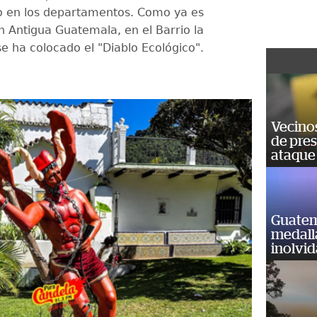
o en los departamentos. Como ya es
 Antigua Guatemala, en el Barrio la
e ha colocado el "Diablo Ecológico".
Vecino
de pre
ataque
Guatem
medall
inolvi