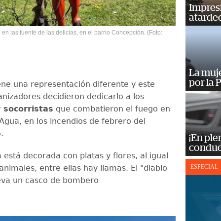
Impres
atardec
 en las fuente de las delicias, en el barrio Concepción. (Foto:
La muj
por la 
ene una representación diferente y este
anizadores decidieron dedicarlo a los
 socorristas
que combatieron el fuego en
Agua, en los incendios de febrero del
o.
¡En ple
conduc
 está decorada con platas y flores, al igual
nimales, entre ellas hay llamas. El "diablo
ESPECIAL
leva un casco de bombero