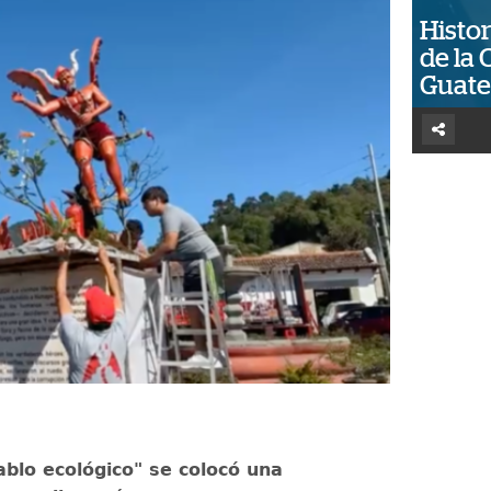
Histor
de la 
Guat
iablo ecológico" se colocó una