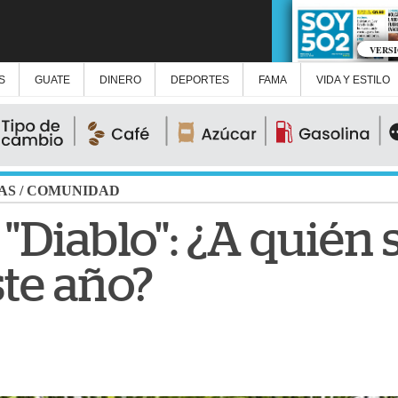
VERS
S
GUATE
DINERO
DEPORTES
FAMA
VIDA Y ESTILO
AS
/
COMUNIDAD
Diablo": ¿A quién s
ste año?