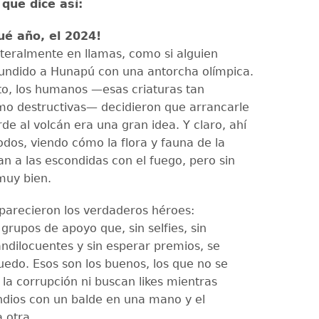
 que dice así:
ué año, el 2024!
literalmente en llamas, como si alguien
undido a Hunapú con una antorcha olímpica.
to, los humanos —esas criaturas tan
mo destructivas— decidieron que arrancarle
rde al volcán era una gran idea. Y claro, ahí
dos, viendo cómo la flora y fauna de la
an a las escondidas con el fuego, pero sin
muy bien.
aparecieron los verdaderos héroes:
 grupos de apoyo que, sin selfies, sin
andilocuentes y sin esperar premios, se
uedo. Esos son los buenos, los que no se
 la corrupción ni buscan likes mientras
dios con un balde en una mano y el
 otra.