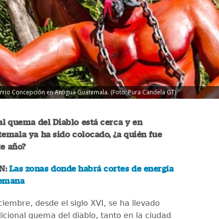
arrio Concepción en Antigua Guatemala. (Foto: Pura Candela GT)
al quema del Diablo está cerca y en
emala ya ha sido colocado, ¿a quién fue
te año?
N:
Las zonas donde habrá cortes de energía
semana
iembre, desde el siglo XVI, se ha llevado
icional quema del diablo, tanto en la ciudad