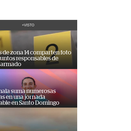
+VISTO
s de zona 14 comparten foto
suntos responsables de
 armado
ala suma numerosas
as en una jornada
dable en Santo Domingo