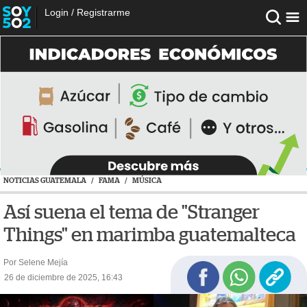
Login
/
Registrarme
NOTICIAS GUATEMALA
/
FAMA
/
MÚSICA
Así suena el tema de "Stranger
Things" en marimba guatemalteca
Por Selene Mejía
26 de diciembre de 2025, 16:43