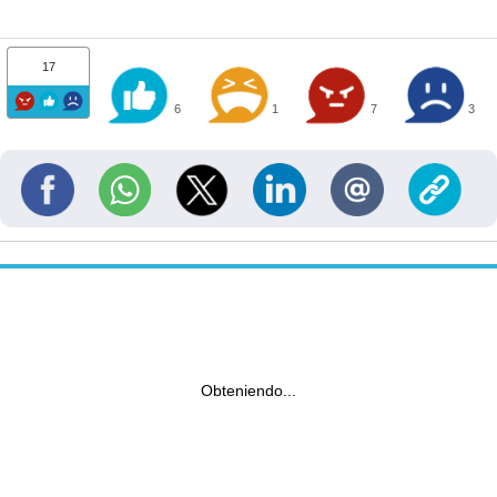
17
6
1
7
3
Obteniendo...