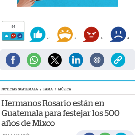
84
73
3
4
4
NOTICIAS GUATEMALA
/
FAMA
/
MÚSICA
Hermanos Rosario están en
Guatemala para festejar los 500
años de Mixco