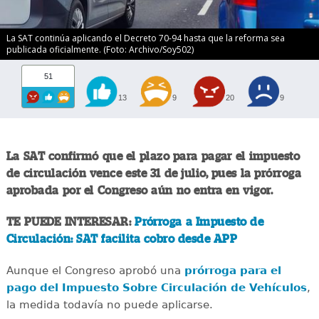
La SAT continúa aplicando el Decreto 70-94 hasta que la reforma sea
publicada oficialmente. (Foto: Archivo/Soy502)
51
13
9
20
9
La SAT confirmó que el plazo para pagar el impuesto
de circulación vence este 31 de julio, pues la prórroga
aprobada por el Congreso aún no entra en vigor.
TE PUEDE INTERESAR:
Prórroga a Impuesto de
Circulación: SAT facilita cobro desde APP
Aunque el Congreso aprobó una
prórroga para el
pago del Impuesto Sobre Circulación de Vehículos
,
la medida todavía no puede aplicarse.