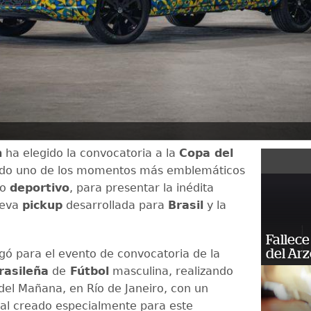
n
ha elegido la convocatoria a la
Copa del
endo uno de los momentos más emblemáticos
io
deportivo
, para presentar la inédita
ueva
pickup
desarrollada para
Brasil
y la
Fallece
del Ar
egó para el evento de convocatoria de la
rasileña
de
Fútbol
masculina, realizando
del Mañana, en Río de Janeiro, con un
ual creado especialmente para este