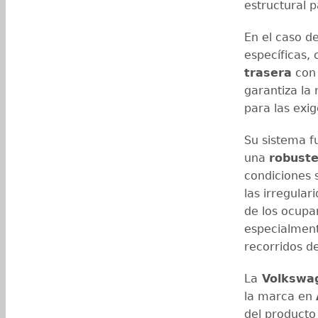
estructural p
En el caso d
específicas,
trasera
con 
garantiza la
para las exig
Su sistema f
una
robust
condiciones 
las irregula
de los ocupan
especialment
recorridos d
La
Volkswa
la marca en
del product