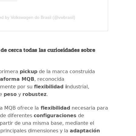
ed by Volkswagen do Brasil (@vwbrasil)
de cerca todas las curiosidades sobre
 primera
pickup
de la marca construida
taforma MQB
, reconocida
lmente por su
flexibilidad i
ndustrial,
e
peso
y
robustez
.
a MQB ofrece la
flexibilidad
necesaria para
 de diferentes
configuraciones
de
partir de una misma base, mediante el
 principales dimensiones y la
adaptación