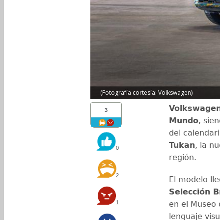
(Fotografía cortesía: Volkswagen)
Volkswage
3
Mundo
, si
del calendar
Tukan
, la n
0
región.
2
El modelo ll
Selección B
1
en el Museo 
lenguaje vis