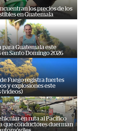
encuentran los precios de los
tibles en Guatemala
 para Guatemala este
s en Santo Domingo 2026
de Fuego registra fuertes
os y explosiones este
 (videos)
hicular en ruta al Pacífico
a que conductores duerman
 automóviles