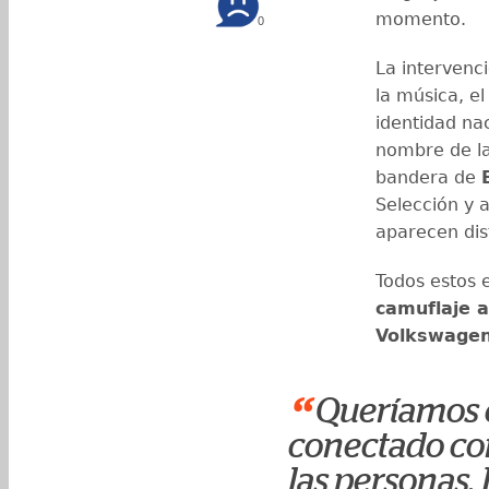
momento.
0
La intervenc
la música, e
identidad na
nombre de l
bandera de
Selección y a
aparecen dist
Todos estos 
camuflaje a
Volkswagen
“
Queríamos c
conectado con
las personas.