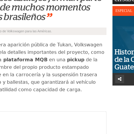
o de muchos momentos
ESPECIAL
”
s brasileños
o de Volkswagen para las Américas.
era aparición pública de Tukan, Volkswagen
Histor
vela detalles importantes del proyecto, como
de la 
a
plataforma MQB
en una
pickup
de la
Guat
ombre del propio producto estampado
 en la carrocería y la suspensión trasera
o y ballestas, que garantizará al vehículo
satilidad como capacidad de carga.