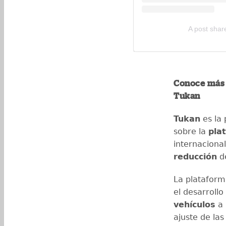
A post shar
Conoce más 
Tukan
Tukan
es la
sobre la
pla
internaciona
reducción
d
La plataform
el desarrollo
vehículos
a 
ajuste de las