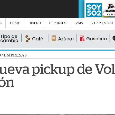
VERS
S
GUATE
DINERO
DEPORTES
FAMA
VIDA Y ESTILO
O
/
EMPRESAS
nueva pickup de V
ión