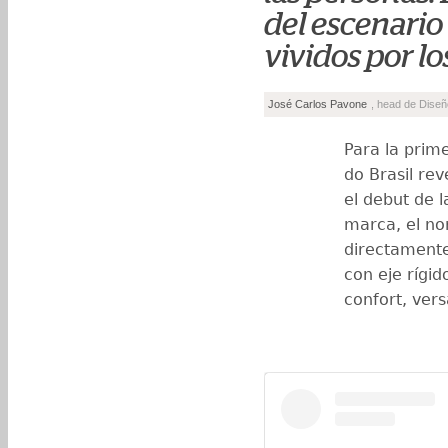
del escenari
vividos por lo
José Carlos Pavone
, head de Diseñ
Para la prim
do Brasil re
el debut de l
marca, el n
directamente
con eje rígid
confort, ver