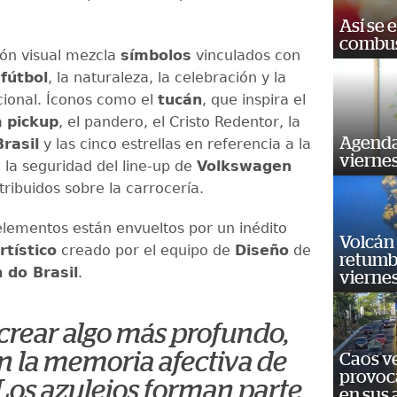
Así se 
combus
ión visual mezcla
símbolos
vinculados con
l
fútbol
, la naturaleza, la celebración y la
cional. Íconos como el
tucán
, que inspira el
a
pickup
, el pandero, el Cristo Redentor, la
Agenda
Brasil
y las cinco estrellas en referencia a la
vierne
 la seguridad del line-up de
Volkswagen
ribuidos sobre la carrocería.
elementos están envueltos por un inédito
Volcán 
rtístico
creado por el equipo de
Diseño
de
retumb
 do Brasil
.
viernes
rear algo más profundo,
 la memoria afectiva de
Caos ve
provoc
 Los azulejos forman parte
en sus