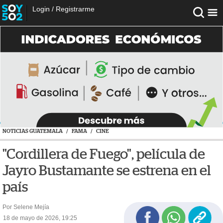
Login
/
Registrarme
NOTICIAS GUATEMALA
/
FAMA
/
CINE
"Cordillera de Fuego", película de
Jayro Bustamante se estrena en el
país
Por Selene Mejía
18 de mayo de 2026, 19:25