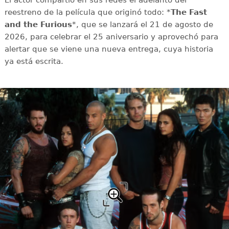
El actor compartió en sus redes el adelanto del
reestreno de la película que originó todo: *
The Fast
and the Furious
*, que se lanzará el 21 de agosto de
2026, para celebrar el 25 aniversario y aprovechó para
alertar que se viene una nueva entrega, cuya historia
ya está escrita.