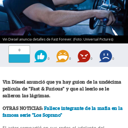
Vin Diesel anuncia detalles de Fast Forever. (Foto: Universal Pictures)
0
0
0
0
0
Vin Diesel anunció que ya hay guion de la undécima
película de "Fast & Furious" y que al leerlo se le
salieron las lágrimas.
OTRAS NOTICIAS:
Fallece integrante de la mafia en la
famosa serie "Los Soprano"