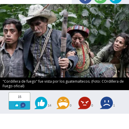
"Cordillera de fuego" fue vista por los guatemaltecos. (Foto: COrdillera de
Fuego oficial)
15
14
0
0
1