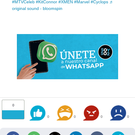
#MTVCeleb
#KitConnor
#XMEN
#Marvel
#Cyclops
♬
original sound - bloomspin
0
0
0
0
0