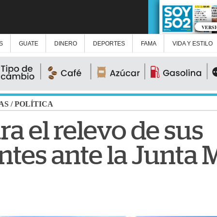
VERS
S
GUATE
DINERO
DEPORTES
FAMA
VIDA Y ESTILO
AS
/
POLÍTICA
a el relevo de sus
ntes ante la Junta 