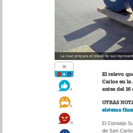
La Usac prepara el relevo de sus representa
16
El relevo qu
Carlos en la
antes del 16
4
OTRAS NOT
0
sistema fina
11
El Consejo Su
de San Carlo