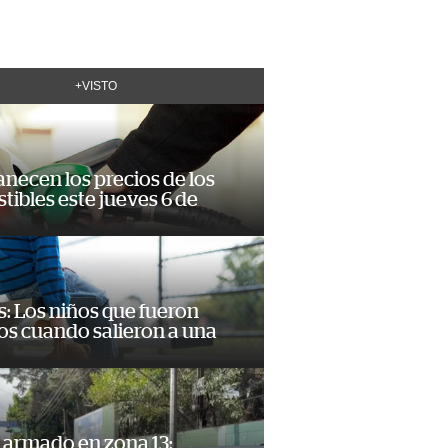
+VISTO
necen los precios de los
ibles este jueves 6 de
: Los niños que fueron
os cuando salieron a una
 armado en zona 13: