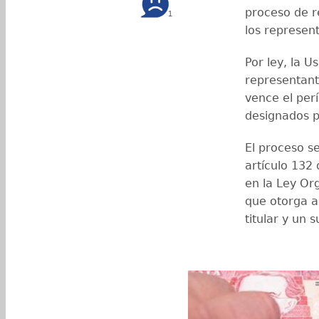
proceso de r
1
los represent
Por ley, la U
representant
vence el per
designados p
El proceso se
artículo 132 
en la Ley Or
que otorga a
titular y un 