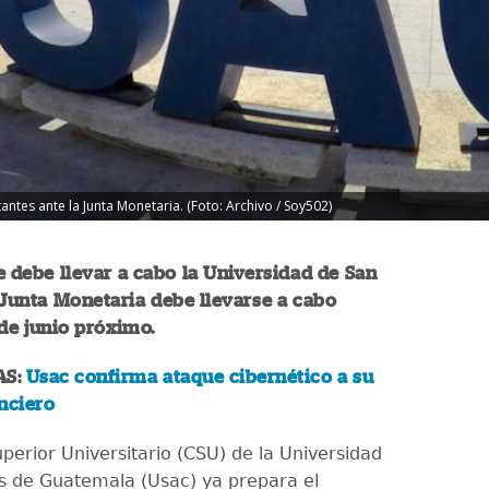
ntes ante la Junta Monetaria. (Foto: Archivo / Soy502)
e debe llevar a cabo la Universidad de San
 Junta Monetaria debe llevarse a cabo
 de junio próximo.
AS:
Usac confirma ataque cibernético a su
nciero
perior Universitario (CSU) de la Universidad
s de Guatemala (Usac) ya prepara el