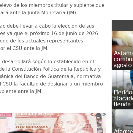
elevo de los miembros titular y suplente que
ará ante la Junta Monetaria (JM).
sac debe llevar a cabo la elección de sus
es ya que el próximo 16 de junio de 2026
íodo de los actuales representantes
or el CSU ante la JM.
Así ama
combust
 desarrollará según lo establecido en el
agosto
de la Constitución Política de la República y
gánica del Banco de Guatemala, normativa
l CSU la facultad de designar a un miembro
suplente ante la JM.
Heridos
atacad
tienda
Ataque