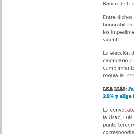
Banco de Gu
Entre dichos
honorabilida
los impedime
vigente".
La elección 
calendario pr
cumplimiento 
regula la int
LEA MÁS:
Ju
3.5% y elige 
La convocator
la Usac, Lui
punto tercero
correspondie