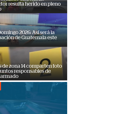
or resulta herido en pleno
o
omingo 2026: Así será la
pación de Guatemala este
s de zona 14 comparten foto
suntos responsables de
 armado