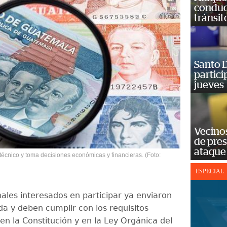
conduct
tránsit
Santo D
partici
jueves
Vecino
de pre
ataque
écnico y toma decisiones económicas y financieras. (Foto:
ESPECIAL
nales interesados en participar ya enviaron
da y deben cumplir con los requisitos
en la Constitución y en la Ley Orgánica del