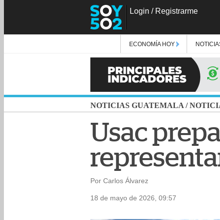
Login
/
Registrarme
ECONOMÍA HOY
NOTICIA
NOTICIAS GUATEMALA
/
NOTICI
Usac prepar
representa
Por Carlos Álvarez
18 de mayo de 2026, 09:57