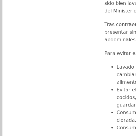
sido bien lav
del Ministeri
Tras contrae
presentar sí
abdominales,
Para evitar e
Lavado 
cambiar
aliment
Evitar e
cocidos
guardarl
Consumi
clorada
Consumi