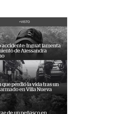
+VISTO
 accidente: Inguat lamenta
miento de Alessandra
no
n que perdió la vida tras un
 armado en Villa Nueva
cae de un peñasco en