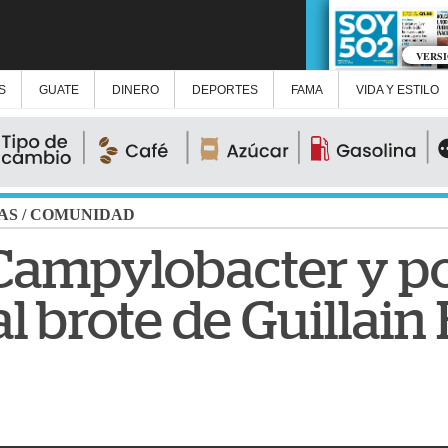
VERS
S
GUATE
DINERO
DEPORTES
FAMA
VIDA Y ESTILO
AS
/
COMUNIDAD
 Campylobacter y po
l brote de Guillain