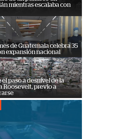
lán mientras escalaba con
mes de Guatemala celebra 35
on expansión nacional
e el paso a desnivel de la
 Roosevelt, previo a
rarse