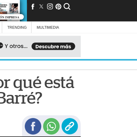
IÓN IMPRESA
TRENDING
MULTIMEDIA
r qué está
 Barré?