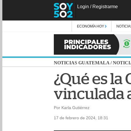
Login
/
Registrarme
ECONOMÍA HOY
NOTICIA
NOTICIAS GUATEMALA
/
NOTICI
¿Qué es la
vinculada a
Por Karla Gutiérrez
17 de febrero de 2024, 18:31