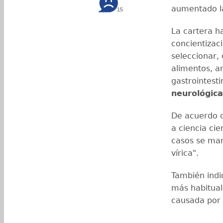
aumentado la
15
La cartera 
concientizac
seleccionar,
alimentos, a
gastrointest
neurológica
De acuerdo c
a ciencia cie
casos se man
vírica".
También indi
más habitual
causada por 