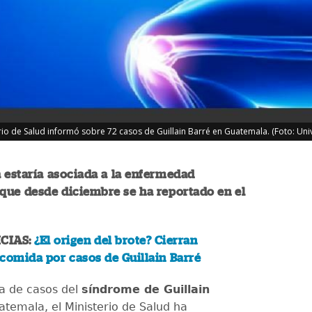
erio de Salud informó sobre 72 casos de Guillain Barré en Guatemala. (Foto: Un
 estaría asociada a la enfermedad
que desde diciembre se ha reportado en el
CIAS:
¿El origen del brote? Cierran
comida por casos de Guillain Barré
za de casos del
síndrome de Guillain
temala, el Ministerio de Salud ha