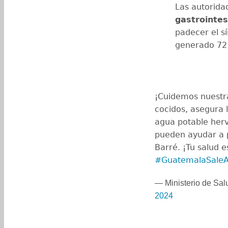
Las autorida
gastrointes
padecer el s
generado 72 
¡Cuidemos nuestr
cocidos, asegura 
agua potable herv
pueden ayudar a p
Barré. ¡Tu salud 
#GuatemalaSaleA
— Ministerio de Sa
2024