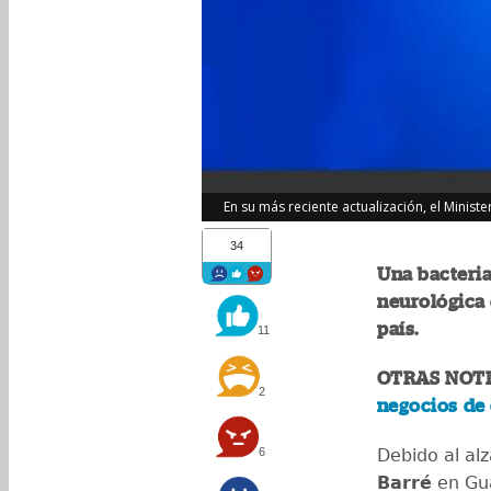
En su más reciente actualización, el Minist
34
Una bacteria
neurológica 
país.
11
OTRAS NOTI
2
negocios de 
6
Debido al al
Barré
en Gua