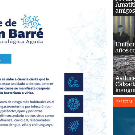
Amatit
amigos
Unifor
años c
Así luc
Calzada
inaugu
ESPECIAL