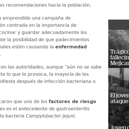
s recomendaciones hacia la población.
ha emprendido una campaña de
ión centrada en la importancia de
 cocinar y guardar adecuadamente los
nte la posibilidad de que padecimientos
inales estén causando la
enfermedad
Trágico
.
falleci
Mejica
on las autoridades, aunque "aún no se sabe
rta lo que la provoca, la mayoría de los
ifiesta después de infección bacteriana o
El jove
ataque
caron que uno de los
factores de riesgo
es es el antecedente de gastroenteritis
la bacteria
Campylobacter jejuni.
Joven 