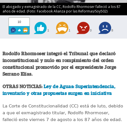
El abogado y exmagistrado de la CC, Rodolfo Rhormoser falleció a los 87
años de edad. (Foto: Facebook Alianza por las Reformas/Soy502)
10
1
1
0
8
Rodolfo Rhormoser integró el Tribunal que declaró
inconstitucional y nulo en rompimiento del orden
constitucional promovido por el expresidente Jorge
Serrano Elías.
OTRAS NOTICIAS:
Ley de Aguas: Superintendencia,
inventario y otras propuestas surgen en iniciativa
La Corte de Constitucionalidad (CC) está de luto, debido
a que el exmagistrado titular, Rodolfo Rhormoser,
falleció este viernes 7 de agosto a los 87 años de edad.