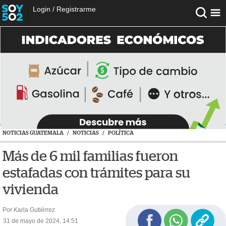
Login
/
Registrarme
NOTICIAS GUATEMALA
/
NOTICIAS
/
POLÍTICA
Más de 6 mil familias fueron
estafadas con trámites para su
vivienda
Por Karla Gutiérrez
31 de mayo de 2024, 14:51