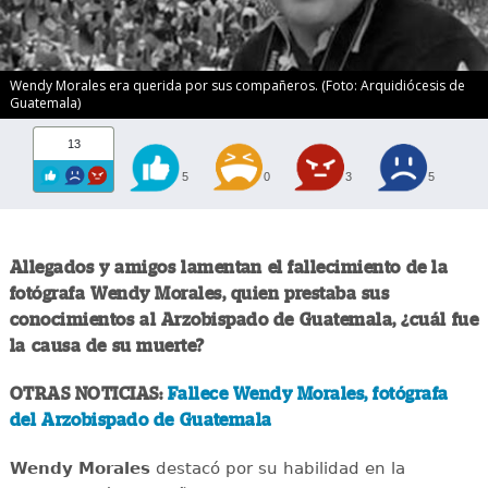
Wendy Morales era querida por sus compañeros. (Foto: Arquidiócesis de
Guatemala)
13
5
0
3
5
Allegados y amigos lamentan el fallecimiento de la
fotógrafa Wendy Morales, quien prestaba sus
conocimientos al Arzobispado de Guatemala, ¿cuál fue
la causa de su muerte?
OTRAS NOTICIAS:
Fallece Wendy Morales, fotógrafa
del Arzobispado de Guatemala
Wendy Morales
destacó por su habilidad en la