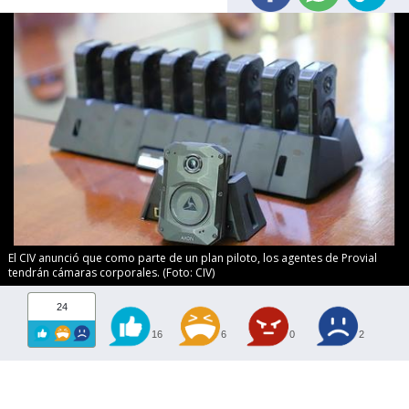
El CIV anunció que como parte de un plan piloto, los agentes de Provial
tendrán cámaras corporales. (Foto: CIV)
24
16
6
0
2