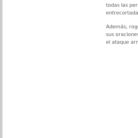
todas las pe
entrecortada
Además, rogó
sus oracione
el ataque a