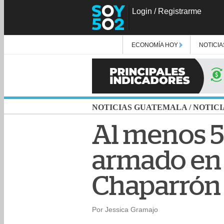
Login
/
Registrarme
ECONOMÍA HOY
NOTICIA
NOTICIAS GUATEMALA
/
NOTICI
Al menos 5
armado en 
Chaparrón
Por Jessica Gramajo