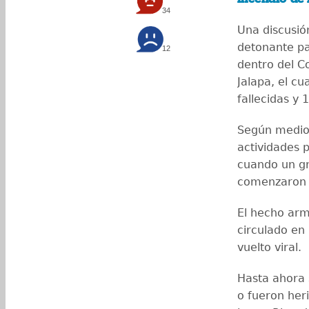
34
Una discusión
detonante p
12
dentro del C
Jalapa, el cu
fallecidas y 
Según medios
actividades 
cuando un gr
comenzaron a
El hecho arm
circulado en
vuelto viral.
Hasta ahora 
o fueron her