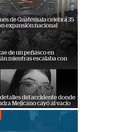
mes de Guatemala celebra 35
on expansión nacional
cae de un peñasco en
lán mientras escalaba con
detalles del accidente donde
dra Mejicano cayó al vacío