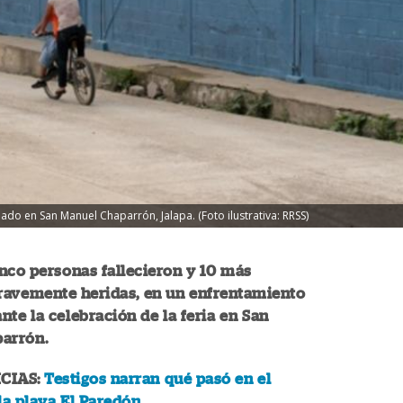
ado en San Manuel Chaparrón, Jalapa. (Foto ilustrativa: RRSS)
nco personas fallecieron y 10 más
gravemente heridas, en un enfrentamiento
te la celebración de la feria en San
arrón.
CIAS:
Testigos narran qué pasó en el
la playa El Paredón