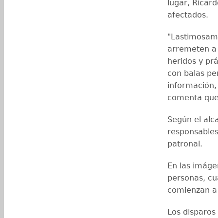
lugar, Ricar
afectados.
"Lastimosam
arremeten a 
heridos y pr
con balas pe
información,
comenta que 
Según el alc
responsables
patronal.
En las imágen
personas, cu
comienzan a g
Los disparos