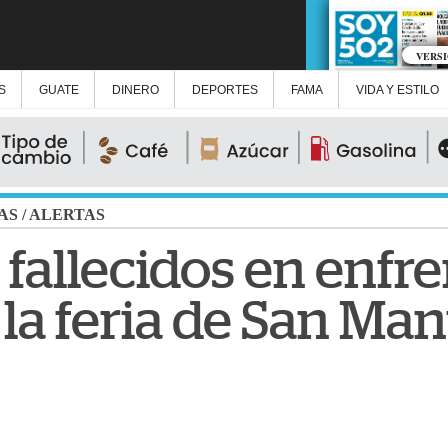
VERS
S
GUATE
DINERO
DEPORTES
FAMA
VIDA Y ESTILO
AS
/
ALERTAS
 fallecidos en enfr
la feria de San Ma