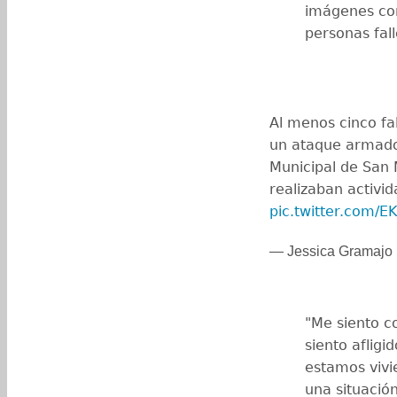
imágenes com
personas fall
Al menos cinco fa
un ataque armado 
Municipal de San 
realizaban activid
pic.twitter.com/
— Jessica Gramaj
"Me siento c
siento afligi
estamos vivi
una situació