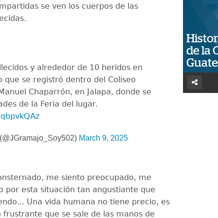
partidas se ven los cuerpos de las
ecidas.
Histor
de la 
Guat
llecidos y alrededor de 10 heridos en
que se registró dentro del Coliseo
Manuel Chaparrón, en Jalapa, donde se
ades de la Feria del lugar.
EKqbpvkQAz
o (@JGramajo_Soy502)
March 9, 2025
onsternado, me siento preocupado, me
do por esta situación tan angustiante que
endo... Una vida humana no tiene precio, es
n frustrante que se sale de las manos de