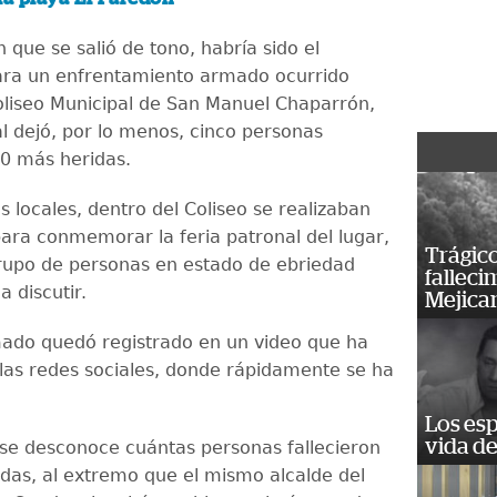
 que se salió de tono, habría sido el
ara un enfrentamiento armado ocurrido
oliseo Municipal de San Manuel Chaparrón,
al dejó, por lo menos, cinco personas
10 más heridas.
 locales, dentro del Coliseo se realizaban
para conmemorar la feria patronal del lugar,
Trágico
upo de personas en estado de ebriedad
falleci
 discutir.
Mejica
ado quedó registrado en un video que ha
 las redes sociales, donde rápidamente se ha
Los esp
vida de
se desconoce cuántas personas fallecieron
idas, al extremo que el mismo alcalde del