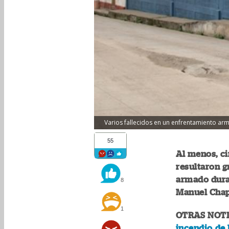
Varios fallecidos en un enfrentamiento arm
55
Al menos, ci
resultaron 
armado duran
8
Manuel Chap
1
OTRAS NOTI
incendio de 