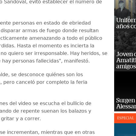
do Sandoval, evitó establecer el número de
Unifor
ente personas en estado de ebriedad
años c
disparar armas de fuego donde resultan
ácticamente amenazando a todo el público
rdidas. Hasta el momento es incierta la
 no quiero ser irresponsable. Hay heridos, se
Joven 
Amatit
hay personas fallecidas", manifestó.
amigos
alde, se desconoce quiénes son los
, pero canceló por completo la feria
Surgen 
es del video se escucha el bullicio de
Alessan
ando de repente suenan los balazos y
ritar y a correr.
ESPECIAL
 se incrementan, mientras que en otras