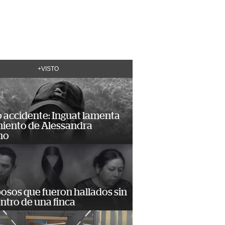
+VISTO
 accidente: Inguat lamenta
miento de Alessandra
no
osos que fueron hallados sin
ntro de una finca