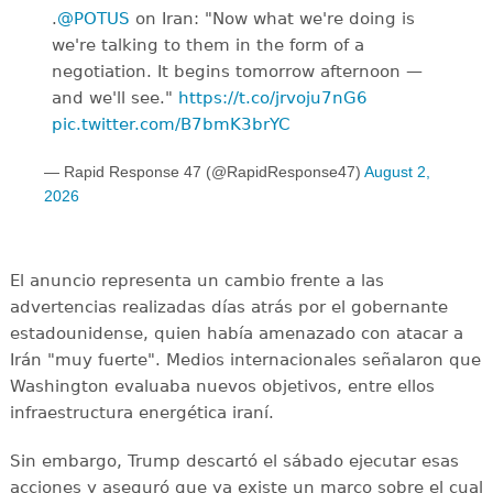
.
@POTUS
on Iran: "Now what we're doing is
we're talking to them in the form of a
negotiation. It begins tomorrow afternoon —
and we'll see."
https://t.co/jrvoju7nG6
pic.twitter.com/B7bmK3brYC
— Rapid Response 47 (@RapidResponse47)
August 2,
2026
El anuncio representa un cambio frente a las
advertencias realizadas días atrás por el gobernante
estadounidense, quien había amenazado con atacar a
Irán "muy fuerte". Medios internacionales señalaron que
Washington evaluaba nuevos objetivos, entre ellos
infraestructura energética iraní.
Sin embargo, Trump descartó el sábado ejecutar esas
acciones y aseguró que ya existe un marco sobre el cual