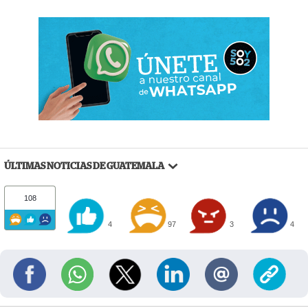
ÚLTIMAS NOTICIAS DE GUATEMALA
108
4
97
3
4