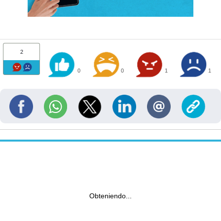
2
0
0
1
1
Obteniendo...