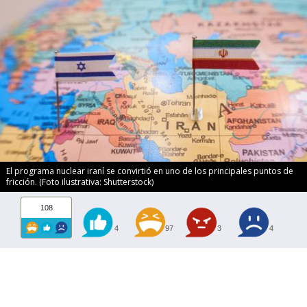
El programa nuclear iraní se convirtió en uno de los principales puntos de
fricción. (Foto ilustrativa: Shutterstock)
108
4
97
3
4