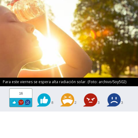
Para este viernes se espera alta radiación solar. (Foto: archivo/Soy502)
16
8
2
3
3