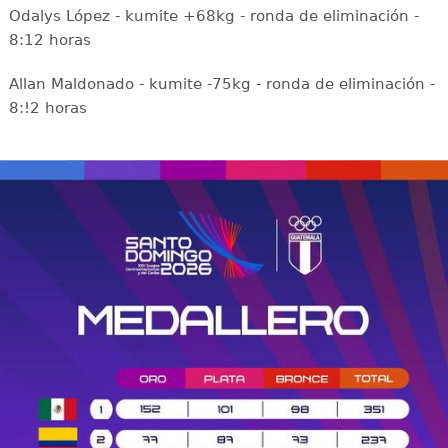
Odalys López - kumite +68kg - ronda de eliminación -
8:12 horas
Allan Maldonado - kumite -75kg - ronda de eliminación -
8:!2 horas