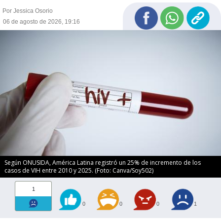
Por Jessica Osorio
06 de agosto de 2026, 19:16
Según ONUSIDA, América Latina registró un 25% de incremento de los
casos de VIH entre 2010 y 2025. (Foto: Canva/Soy502)
1
0
0
0
1