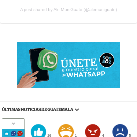
A post shared by Ale MuniGuate (@alemuniguate)
ÚLTIMAS NOTICIAS DE GUATEMALA
36
26
1
4
5