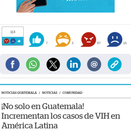
113
7
3
87
16
NOTICIAS GUATEMALA
/
NOTICIAS
/
COMUNIDAD
¡No solo en Guatemala!
Incrementan los casos de VIH en
América Latina