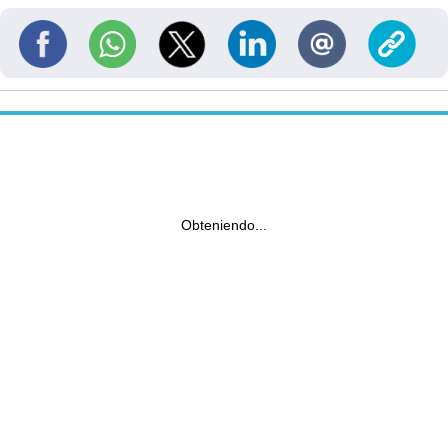
Obteniendo...