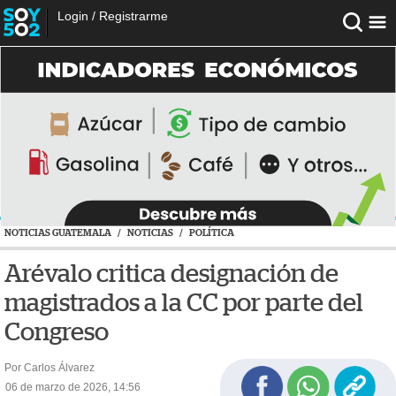
Login
/
Registrarme
NOTICIAS GUATEMALA
/
NOTICIAS
/
POLÍTICA
Arévalo critica designación de
magistrados a la CC por parte del
Congreso
Por Carlos Álvarez
06 de marzo de 2026, 14:56