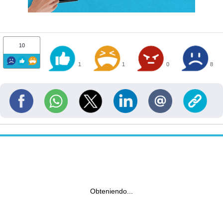
10
1
1
0
8
Obteniendo...