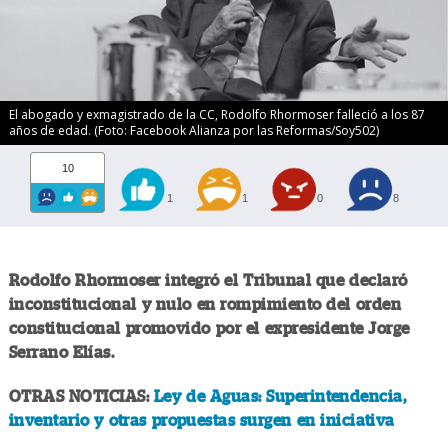
El abogado y exmagistrado de la CC, Rodolfo Rhormoser falleció a los 87
años de edad. (Foto: Facebook Alianza por las Reformas/Soy502)
10
1
1
0
8
Rodolfo Rhormoser integró el Tribunal que declaró
inconstitucional y nulo en rompimiento del orden
constitucional promovido por el expresidente Jorge
Serrano Elías.
OTRAS NOTICIAS:
Ley de Aguas: Superintendencia,
inventario y otras propuestas surgen en iniciativa