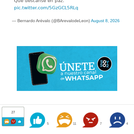
Que descanse en paz.
pic.twitter.com/5GzGCL5RLq
— Bernardo Arévalo (@BArevalodeLeon)
August 8, 2026
27
5
11
7
4