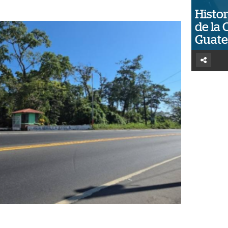
Histor
de la 
Guat