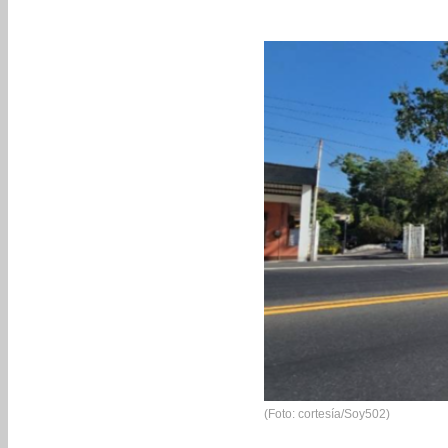
(Foto: cortesía/Soy502)