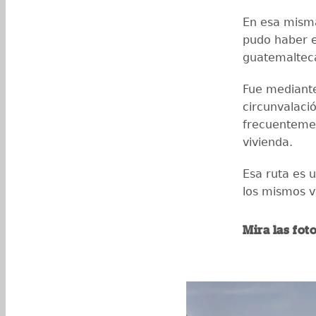
En esa mism
pudo haber e
guatemaltec
Fue median
circunvalació
frecuentemen
vivienda.
Esa ruta es u
los mismos 
Mira las fot