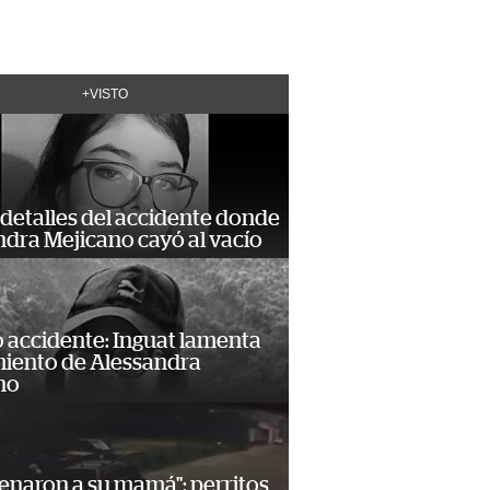
+VISTO
detalles del accidente donde
dra Mejicano cayó al vacío
 accidente: Inguat lamenta
miento de Alessandra
no
enaron a su mamá": perritos