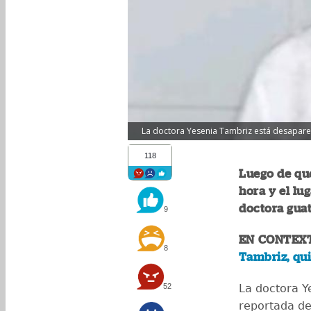
La doctora Yesenia Tambriz está desaparec
118
Luego de que
hora y el lu
doctora gua
9
EN CONTEX
8
Tambriz, qu
52
La doctora Y
reportada de