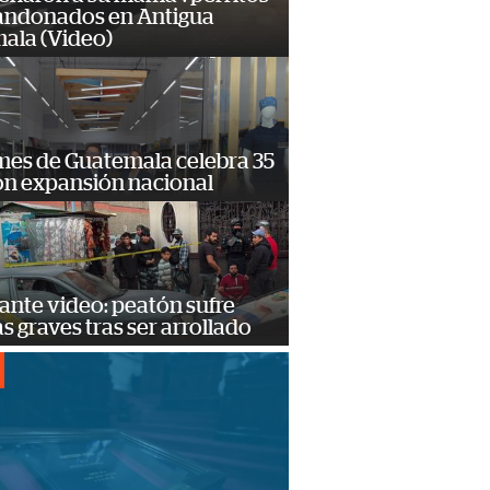
andonados en Antigua
ala (Video)
mes de Guatemala celebra 35
on expansión nacional
ante video: peatón sufre
s graves tras ser arrollado