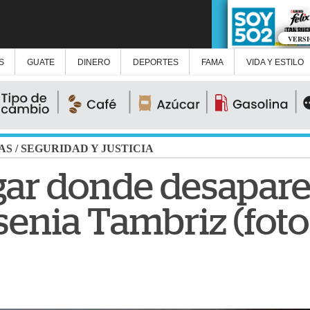
VERS
S
GUATE
DINERO
DEPORTES
FAMA
VIDA Y ESTILO
AS
/
SEGURIDAD Y JUSTICIA
ugar donde desapare
senia Tambriz (foto