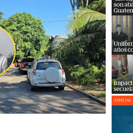
son ab
Guatem
Unifor
años c
Impact
secuela
ESPECIAL