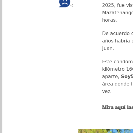
2025, fue vis
49
Mazatenango,
horas.
De acuerdo c
años habría 
Juan.
Este condomi
kilómetro 16
aparte,
Soy
área donde f
vez.
Mira aquí la