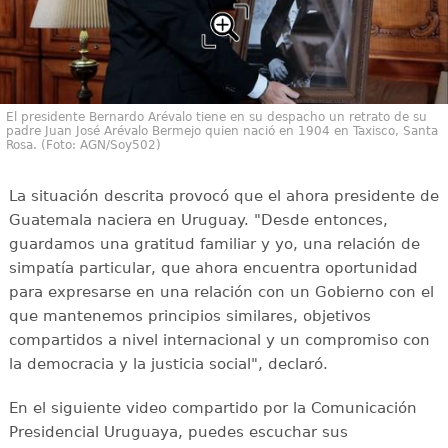
El presidente Bernardo Arévalo tiene en su despacho un retrato de su
padre Juan José Arévalo Bermejo quien nació en 1904 en Taxisco, Santa
Rosa. (Foto: AGN/Soy502)
La situación descrita provocó que el ahora presidente de
Guatemala naciera en Uruguay. "Desde entonces,
guardamos una gratitud familiar y yo, una relación de
simpatía particular, que ahora encuentra oportunidad
para expresarse en una relación con un Gobierno con el
que mantenemos principios similares, objetivos
compartidos a nivel internacional y un compromiso con
la democracia y la justicia social", declaró.
En el siguiente video compartido por la Comunicación
Presidencial Uruguaya, puedes escuchar sus