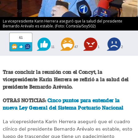
La vicepresidente Karin Herrera aseguró que la salud del presidente
Bernardo Arévalo es estable. (Foto: Cortesía/Soy502)
61
11
47
1
2
Tras concluir la reunión con el Concyt, la
vicepresidente Karin Herrera se refirió a la salud del
presidente Bernardo Arévalo.
OTRAS NOTICIAS:
Cinco puntos para entender la
nueva Ley General del Sistema Portuario Nacional
La vicepresidenta Karin Herrera aseguró que el cuadro
clínico del presidente Bernardo Arévalo es estable, esto
luego de trascender que tiene un padecimiento