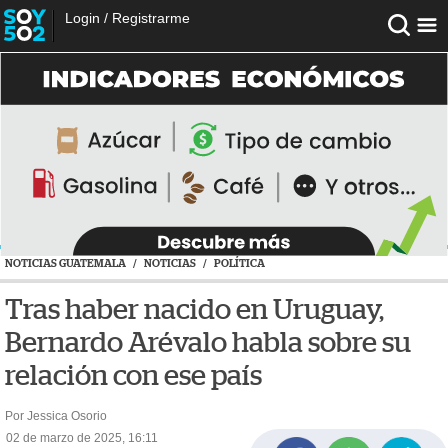
Login
/
Registrarme
NOTICIAS GUATEMALA
/
NOTICIAS
/
POLÍTICA
Tras haber nacido en Uruguay,
Bernardo Arévalo habla sobre su
relación con ese país
Por Jessica Osorio
02 de marzo de 2025, 16:11