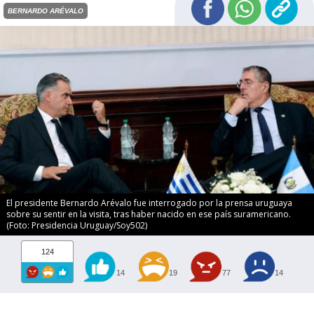
BERNARDO ARÉVALO
El presidente Bernardo Arévalo fue interrogado por la prensa uruguaya
sobre su sentir en la visita, tras haber nacido en ese país suramericano.
(Foto: Presidencia Uruguay/Soy502)
124
14
19
77
14