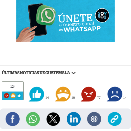
ÚLTIMAS NOTICIAS DE GUATEMALA
124
14
19
77
14