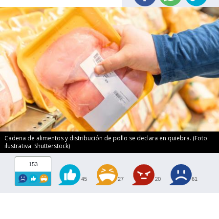
Cadena de alimentos y distribución de pollo se declara en quiebra. (Foto
ilustrativa: Shutterstock)
153
45
27
20
61