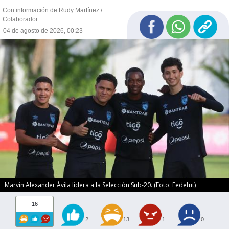
Con información de Rudy Martínez /
Colaborador
04 de agosto de 2026, 00:23
Marvin Alexander Ávila lidera a la Selección Sub-20. (Foto: Fedefut)
16
2
13
1
0