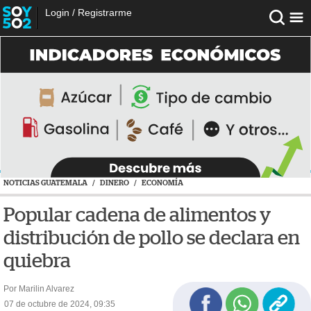
Login
/
Registrarme
NOTICIAS GUATEMALA
/
DINERO
/
ECONOMÍA
Popular cadena de alimentos y
distribución de pollo se declara en
quiebra
Por Marilin Alvarez
07 de octubre de 2024, 09:35