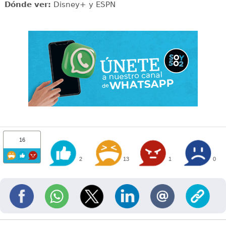
Dónde ver:
Disney+ y ESPN
16
2
13
1
0