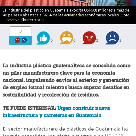
La industria del plástico en Guatemala exporta US$668 millones a más de
40 países y abastece el 92 % de las actividades económicas locales. (Foto
ilustrativa: Shutterstock)
3
0
0
2
1
La industria plástica guatemalteca se consolida como
un pilar manufacturero clave para la economía
nacional, impulsando envíos al exterior y generación
de empleo formal mientras busca superar desafíos en
sostenibilidad y recolección de residuos.
TE PUEDE INTERESAR:
Urgen construir nueva
infraestructura y carreteras en Guatemala
El sector manufacturero de plásticos de Guatemala ha