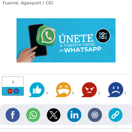
Fuente: Agexport / CIG
3
0
0
2
1