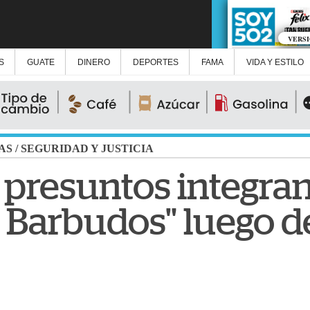
VERS
S
GUATE
DINERO
DEPORTES
FAMA
VIDA Y ESTILO
AS
/
SEGURIDAD Y JUSTICIA
presuntos integran
 Barbudos" luego d