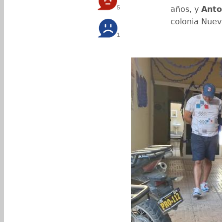
5
años, y
Anto
colonia Nuev
1