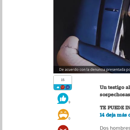
De acuerdo con la denuncia presentada por
15
Un testigo a
sospechosas 
9
TE PUEDE I
14 deja más 
0
Dos hombres