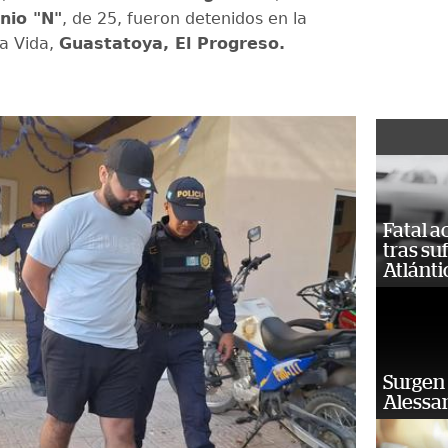
nio "N"
, de 25, fueron detenidos en la
a Vida,
Guastatoya, El Progreso.
Fatal 
tras su
Atlánti
Surgen 
Alessan