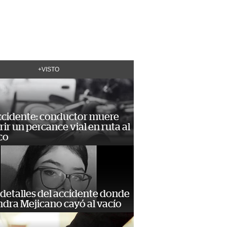
+VISTO
accidente: conductor muere
frir un percance vial en ruta al
co
detalles del accidente donde
dra Mejicano cayó al vacío