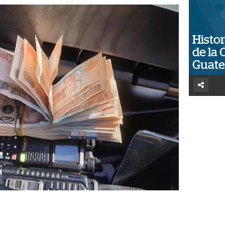
Histor
de la 
Guat