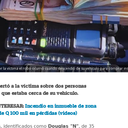
 la víctima el robo ocurrió cuando descendió de su vehículo para comprar in
lertó a la víctima sobre dos personas
que estaba cerca de su vehículo.
NTERESAR:
Incendio en inmueble de zona
de Q 100 mil en pérdidas (videos)
, identificados como
Douglas "N"
, de 35