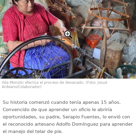
Ilda Monzón efectúa el proceso de devanado. (Foto: Josué
Ardeano/Colaborador)
Su historia comenzó cuando tenía apenas 15 años.
Convencido de que aprender un oficio le abriría
oportunidades, su padre, Serapio Fuentes, lo envió con
el reconocido artesano Adolfo Domínguez para aprender
el manejo del telar de pie.