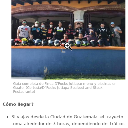
Guía completa de Finca D'Rocks Jutiapa: menú y piscinas en
Guate. (Cortesía/D´Rocks Jutiapa Seafood and Steak
Restaurante)
Cómo llegar?
Si viajas desde la Ciudad de Guatemala, el trayecto
toma alrededor de 3 horas, dependiendo del tráfico.