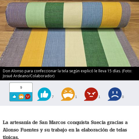
Don Alonso para confeccionar la tela según explicó le lleva 15 días. (Foto:
Josué Ardeano/Colaborador)
9
7
1
1
0
La artesanía de San Marcos conquista Suecia gracias a
Alonso Fuentes y su trabajo en la elaboración de telas
típicas.