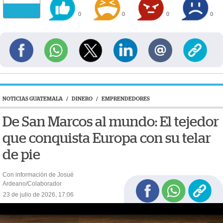
0
0
0
0
NOTICIAS GUATEMALA
/
DINERO
/
EMPRENDEDORES
De San Marcos al mundo: El tejedor
que conquista Europa con su telar
de pie
Con información de Josué
Ardeano/Colaborador
23 de julio de 2026, 17:06