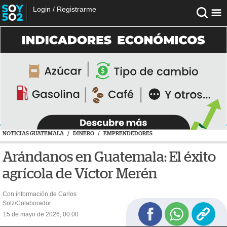
Login
/
Registrarme
NOTICIAS GUATEMALA
/
DINERO
/
EMPRENDEDORES
Arándanos en Guatemala: El éxito
agrícola de Víctor Merén
Con información de Carlos
Sotz/Colaborador
15 de mayo de 2026, 00:00