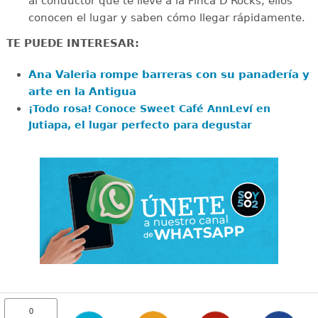
al conductor que te lleve a la Finca D'Rocks; ellos
conocen el lugar y saben cómo llegar rápidamente.
TE PUEDE INTERESAR:
Ana Valeria rompe barreras con su panadería y
arte en la Antigua
¡Todo rosa! Conoce Sweet Café AnnLeví en
Jutiapa, el lugar perfecto para degustar
0