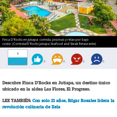
Finca D'Rocks en Jutiapa: comida, piscinas y relax por bajo
costo. (Cortesía/D´Rocks Jutiapa Seafood and Steak Retaurante)
0
0
0
0
0
Descubre Finca D'Rocks en Jutiapa, un destino único
ubicado en la aldea Las Flores, El Progreso.
LEE TAMBIÉN:
Con solo 21 años, Edgar Rosales lidera la
revolución culinaria de Xela