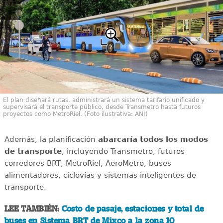
El plan diseñará rutas, administrará un sistema tarifario unificado y
supervisará el transporte público, desde Transmetro hasta futuros
proyectos como MetroRiel. (Foto ilustrativa: ANI)
Además, la planificación
abarcaría todos los modos
de transporte
, incluyendo Transmetro, futuros
corredores BRT, MetroRiel, AeroMetro, buses
alimentadores, ciclovías y sistemas inteligentes de
transporte.
LEE TAMBIÉN:
Costo de pasaje, estaciones y total de
buses en Sistema BRT de Mixco a la zona 10