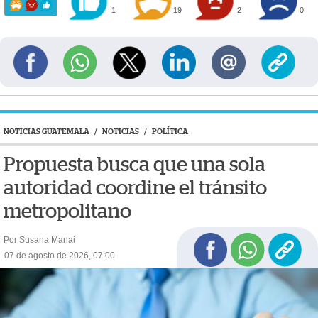
1
19
2
0
NOTICIAS GUATEMALA
/
NOTICIAS
/
POLÍTICA
Propuesta busca que una sola
autoridad coordine el tránsito
metropolitano
Por Susana Manai
07 de agosto de 2026, 07:00