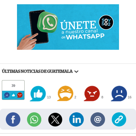
ÚLTIMAS NOTICIAS DE GUATEMALA
39
13
2
8
16