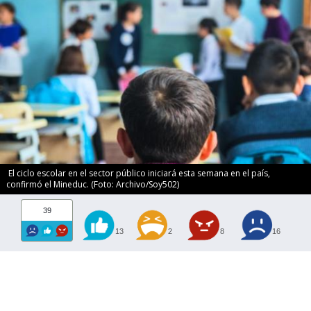
El ciclo escolar en el sector público iniciará esta semana en el país,
confirmó el Mineduc. (Foto: Archivo/Soy502)
39
13
2
8
16