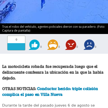
Tras el robo del vehículo, agentes policiales dieron con su paradero. (Foto:
Captura de pantalla)
0
0
0
0
0
La motocicleta robada fue recuperada luego que el
delincuente confesara la ubicación en la que la había
dejado.
OTRAS NOTICIAS:
Conductor herido: triple colisión
complica el paso en Villa Nueva
Durante la tarde del pasado jueves 6 de agosto se