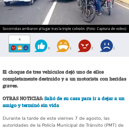
Socorristas arribaron al lugar tras la triple colisión. (Foto: Captura de video)
4
0
1
2
1
El choque de tres vehículos dejó uno de ellos
completamente destruido y a un motorista con heridas
graves.
OTRAS NOTICIAS:
Salió de su casa para ir a dejar a un
amigo y terminó sin vida
Durante la tarde de este viernes 7 de agosto, las
autoridades de la Policía Municipal de Tránsito (PMT) de