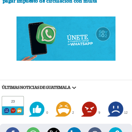
pagar impuesto de circulación con multa
ÚLTIMAS NOTICIAS DE GUATEMALA
23
0
2
9
12