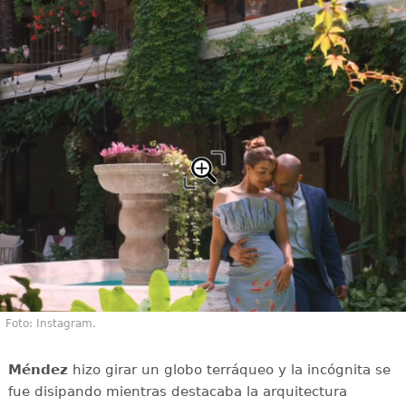
Foto: Instagram.
Méndez
hizo girar un globo terráqueo y la incógnita se
fue disipando mientras destacaba la arquitectura