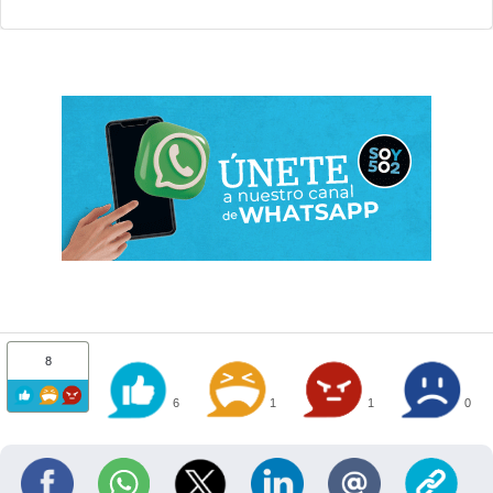
8
6
1
1
0