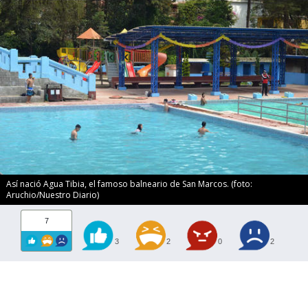
Así nació Agua Tibia, el famoso balneario de San Marcos. (foto:
Aruchio/Nuestro Diario)
7
3
2
0
2