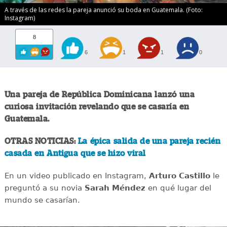
A través de las redes la pareja anunció su boda en Guatemala. (Foto:
Instagram)
8
6
1
1
0
Una pareja de República Dominicana lanzó una
curiosa invitación revelando que se casaría en
Guatemala.
OTRAS NOTICIAS:
La épica salida de una pareja recién
casada en Antigua que se hizo viral
En un video publicado en Instagram,
Arturo Castillo
le
preguntó a su novia
Sarah Méndez
en qué lugar del
mundo se casarían.