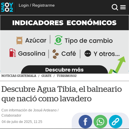
Login
/
Registrarme
NOTICIAS GUATEMALA
/
GUATE
/
TURISMO502
Descubre Agua Tibia, el balneario
que nació como lavadero
Con información de Josué Ardeano /
Colaborador
04 de julio de 2025, 11:25