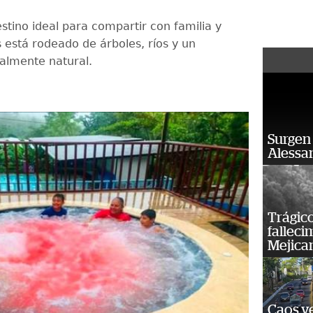
stino ideal para compartir con familia y
 está rodeado de árboles, ríos y un
almente natural.
Surgen 
Alessan
Trágico
falleci
Mejica
Caos ve