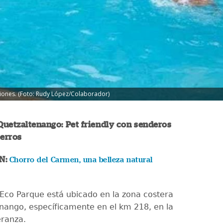
ciones. (Foto: Rudy López/Colaborador)
uetzaltenango: Pet friendly con senderos
perros
N:
Chorro del Carmen, una belleza natural
o Eco Parque está ubicado en la zona costera
nango, específicamente en el km 218, en la
eranza.