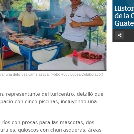
Histor
de la 
Guat
ar una deliciosa carne asada. (Foto: Rudy López/Colaborador)
n, representante del turicentro, detalló que
spacio con cinco piscinas, incluyendo una
ríos con presas para las mascotas, dos
turales, quioscos con churrasqueras, áreas