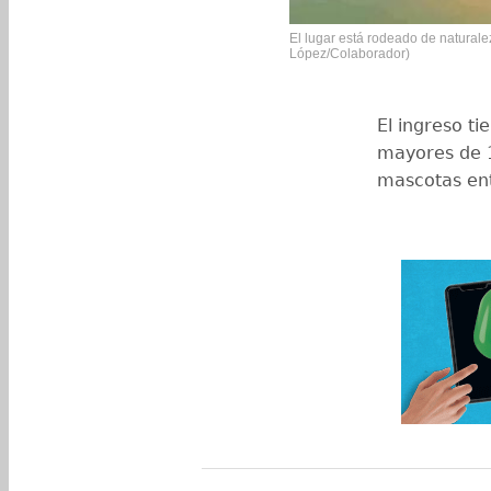
El lugar está rodeado de natural
López/Colaborador)
El ingreso t
mayores de 1
mascotas ent