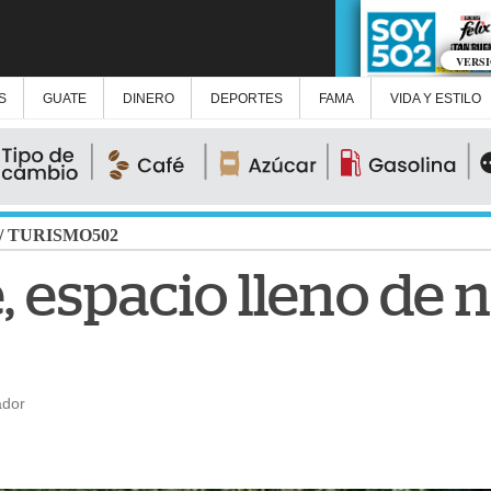
VERS
S
GUATE
DINERO
DEPORTES
FAMA
VIDA Y ESTILO
/
TURISMO502
 espacio lleno de 
ador