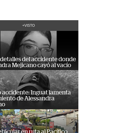
+VISTO
detalles del accidente donde
dra Mejicano cayó al vacío
 accidente: Inguat lamenta
miento de Alessandra
no
hicular en ruta al Pacífico