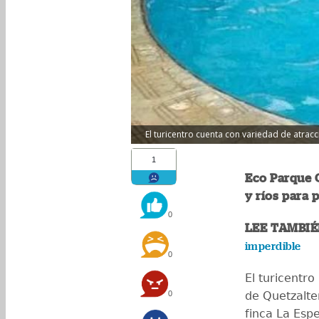
El turicentro cuenta con variedad de atrac
1
Eco Parque Q
y ríos para 
0
LEE TAMBIÉ
imperdible
0
El turicentr
0
de Quetzalte
finca La Esp