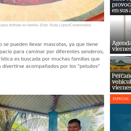
provoc
en sus
 para disfrutar en familia. (Foto: Rudy López/Colaborador)
Agenda
to se pueden llevar mascotas, ya que tiene
vierne
pacio para caminar por diferentes senderos;
rística es buscada por muchas familias que
 a divertirse acompañados por los "peludos"
Percan
vehicul
vierne
ESPECIAL