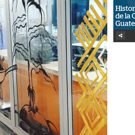
Histor
de la 
Guat