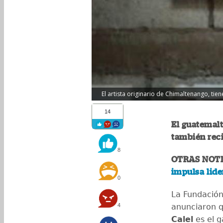
El artista originario de Chimaltenango, tien
14
El guatemalt
también reci
8
OTRAS NOTI
impulsa lid
0
La Fundación
4
anunciaron q
Calel
es el 