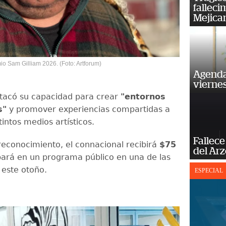
falleci
Mejica
io Sam Gilliam 2026. (Foto: Artforum)
Agenda
vierne
stacó su capacidad para crear
"entornos
s"
y promover experiencias compartidas a
tintos medios artísticos.
Fallece
econocimiento, el connacional recibirá
$75
del Ar
pará en un programa público en una de las
 este otoño.
ESPECIAL