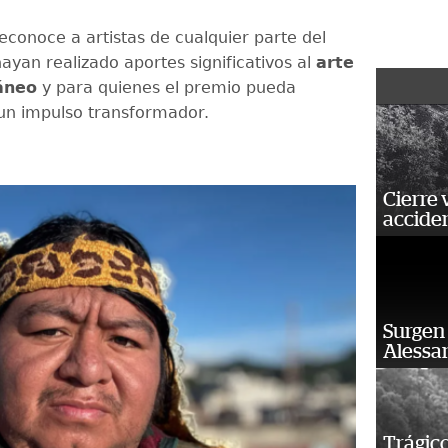
econoce a artistas de cualquier parte del
yan realizado aportes significativos al
arte
áneo
y para quienes el premio pueda
un impulso transformador.
Cierre 
acciden
Surgen 
Alessan
Trágico