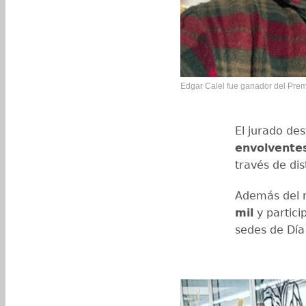
Edgar Calel fue ganador del Prem
El jurado de
envolvente
través de dis
Además del r
mil
y partici
sedes de Día