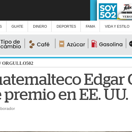
VERS
S
GUATE
DINERO
DEPORTES
FAMA
VIDA Y ESTILO
/
ORGULLO502
guatemalteco Edgar 
 premio en EE. UU.
aborador