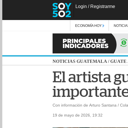
Login
/
Registrarme
ECONOMÍA HOY
NOTICIA
NOTICIAS GUATEMALA
/
GUATE
El artista 
importante
Con información de Arturo Santana / Col
19 de mayo de 2026, 19:32