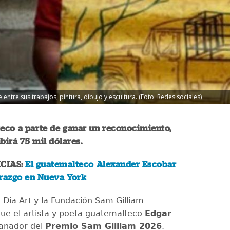
e entre sus trabajos, pintura, dibujo y escultura. (Foto: Redes sociales)
eco a parte de ganar un reconocimiento,
birá 75 mil dólares.
CIAS:
El guatemalteco Alexander Escobar
erazgo en Nueva York
 Dia Art y la Fundación Sam Gilliam
ue el artista y poeta guatemalteco
Edgar
ganador del
Premio Sam Gilliam 2026
.