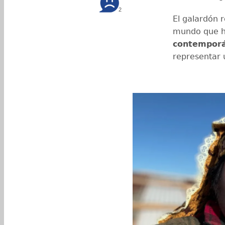
2
El galardón r
mundo que ha
contempor
representar 