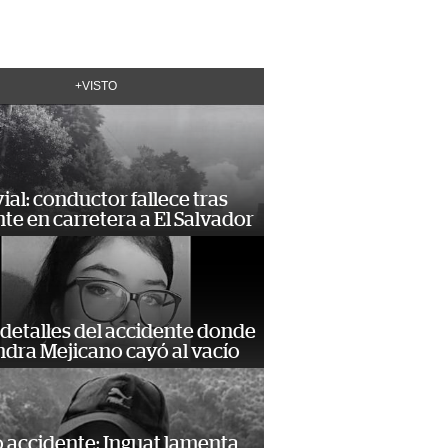
+VISTO
vial: conductor fallece tras
te en carretera a El Salvador
detalles del accidente donde
dra Mejicano cayó al vacío
 accidente: Inguat lamenta