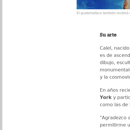
El guatemalteco también recibirá 
Su arte
Calel, nacid
es de ascend
dibujo, escu
monumentales
y la cosmov
En años reci
York
y parti
como las de
"Agradezco a
permitirme u