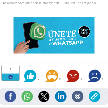
Las autoridades atienden la emergencia. (Foto: PMT de Fraijanes)
7
0
0
0
7