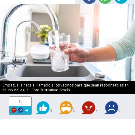
Empagua le hace el llamado a los vecinos para que sean responsables en
el uso del agua. (Foto ilustrativa: iStock)
13
2
1
7
3