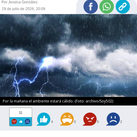
Por Jessica González
29 de julio de 2026, 20:09
Por la mañana el ambiente estará cálido. (Foto: archivo/Soy502)
11
4
0
5
2