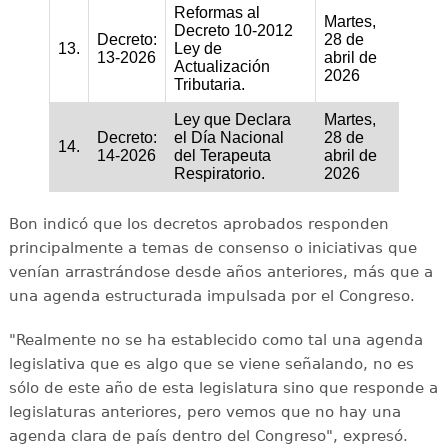
Reformas al
Martes,
Decreto 10-2012
Decreto:
28 de
13.
Ley de
13-2026
abril de
Actualización
2026
Tributaria.
Ley que Declara
Martes,
Decreto:
el Día Nacional
28 de
14.
14-2026
del Terapeuta
abril de
Respiratorio.
2026
Bon indicó que los decretos aprobados responden
principalmente a temas de consenso o iniciativas que
venían arrastrándose desde años anteriores, más que a
una agenda estructurada impulsada por el Congreso.
"Realmente no se ha establecido como tal una agenda
legislativa que es algo que se viene señalando, no es
sólo de este año de esta legislatura sino que responde a
legislaturas anteriores, pero vemos que no hay una
agenda clara de país dentro del Congreso", expresó.