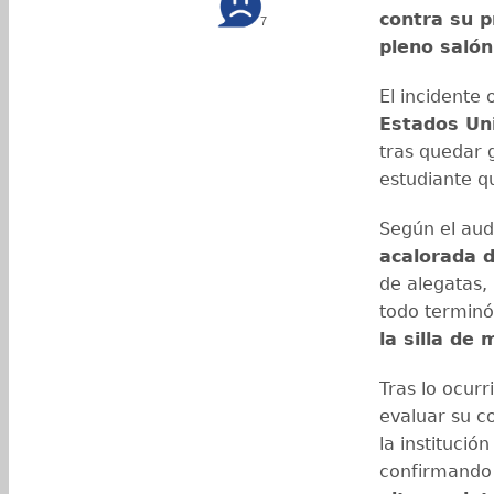
contra su p
7
pleno salón
El incidente
Estados Un
tras quedar 
estudiante q
Según el audi
acalorada d
de alegatas,
todo terminó
la silla de 
Tras lo ocur
evaluar su c
la instituci
confirmando 