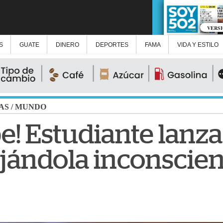
VERS
S
GUATE
DINERO
DEPORTES
FAMA
VIDA Y ESTILO
AS
/
MUNDO
e! Estudiante lanza 
jándola inconscien