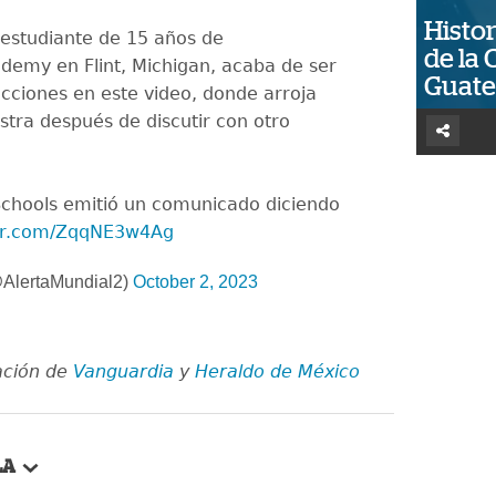
Histor
estudiante de 15 años de
de la 
emy en Flint, Michigan, acaba de ser
Guat
cciones en este video, donde arroja
stra después de discutir con otro
Schools emitió un comunicado diciendo
ter.com/ZqqNE3w4Ag
@AlertaMundial2)
October 2, 2023
ación de
Vanguardia
y
Heraldo de México
LA