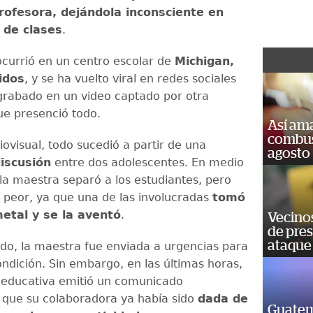
rofesora, dejándola inconsciente en
 de clases
.
 ocurrió en un centro escolar de
Michigan,
idos
, y se ha vuelto viral en redes sociales
grabado en un video captado por otra
ue presenció todo.
Así ama
combust
ovisual, todo sucedió a partir de una
agosto
iscusión
entre dos adolescentes. En medio
 la maestra separó a los estudiantes, pero
 peor, ya que una de las involucradas
tomó
metal y se la aventó
.
Vecino
de pre
ataque
rido, la maestra fue enviada a urgencias para
ondición. Sin embargo, en las últimas horas,
ón educativa emitió un comunicado
que su colaboradora ya había sido
dada de
Guatem