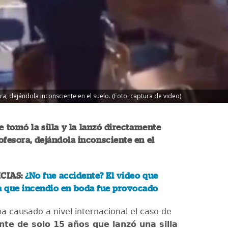
ra, dejándola inconsciente en el suelo. (Foto: captura de video)
e tomó la silla y la lanzó directamente
ofesora, dejándola inconsciente en el
CIAS:
¿No fue accidente? El video que
 que incendio en boda fue provocado
ha causado a nivel internacional el caso de
nte de solo 15 años que lanzó una silla