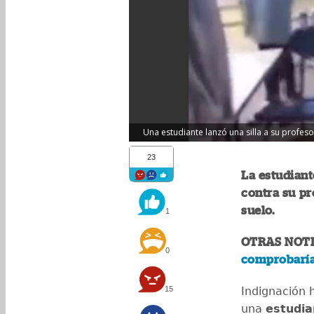
Una estudiante lanzó una silla a su profeso
23
La estudiant
contra su pr
suelo.
1
OTRAS NOTI
0
comprobaría
15
Indignación 
una
estudia