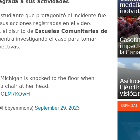
tegrada a sus actividades
.
medall
inolvi
estudiante que protagonizó el incidente fue
sus acciones registradas en el video.
el distrito de
Escuelas Comunitarias de
entra investigando el caso para tomar
Gasolin
impact
ectivas.
la Cana
, Michigan is knocked to the floor when
Así luc
 a chair at her head.
Ejércit
visión
/KBOLM7KOwH
ESPECIAL
@libbyemmons)
September 29, 2023