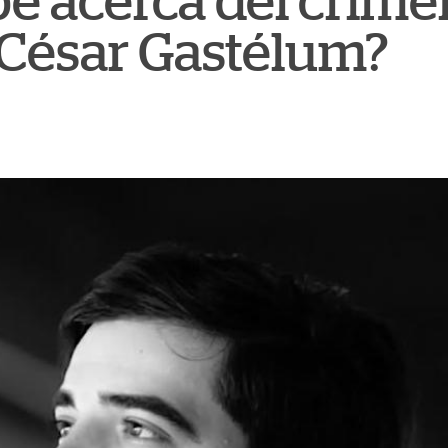
e acerca del crime
 César Gastélum?