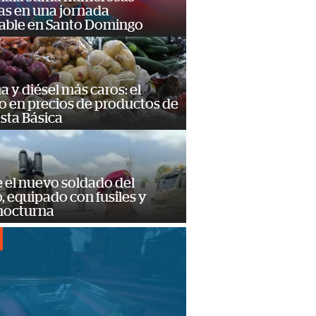
as en una jornada
dable en Santo Domingo
a y diésel más caros: el
o en precios de productos de
sta Básica
e el nuevo soldado del
o, equipado con fusiles y
 nocturna