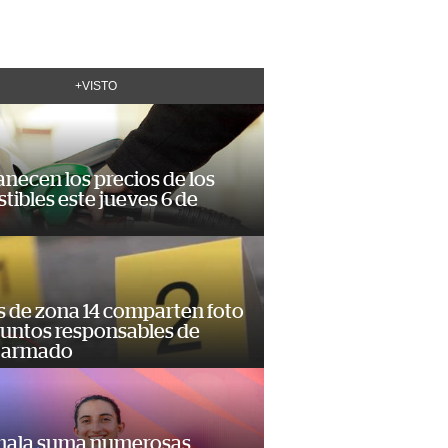
+VISTO
necen los precios de los
ibles este jueves 6 de
s de zona 14 comparten foto
suntos responsables de
 armado
ala suma numerosas