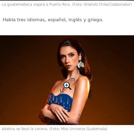
La guatemalteca viajará a Puerto Rico. (Foto: Orlando Chile/Colaborador)
Habla tres idiomas, español, inglés y griego.
Adelina se llevó la corona. (Foto: Miss Universe Guatemala)