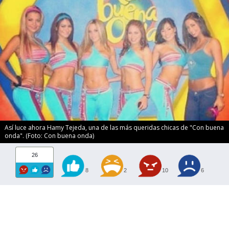
Así luce ahora Hamy Tejeda, una de las más queridas chicas de "Con buena
onda". (Foto: Con buena onda)
26
8
2
10
6