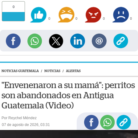
0
0
0
0
0
NOTICIAS GUATEMALA
/
NOTICIAS
/
ALERTAS
"Envenenaron a su mamá": perritos
son abandonados en Antigua
Guatemala (Video)
Por Reychel Méndez
07 de agosto de 2026, 03:31