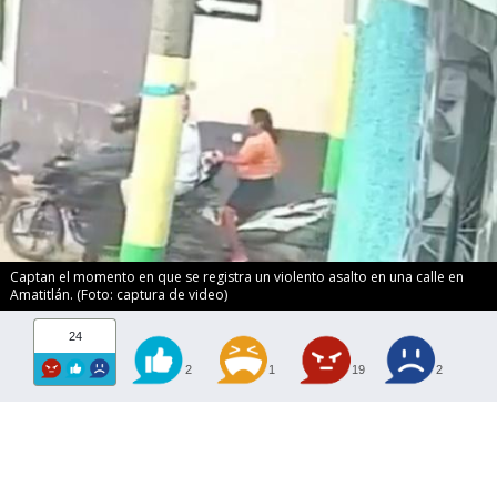
Captan el momento en que se registra un violento asalto en una calle en
Amatitlán. (Foto: captura de video)
24
2
1
19
2