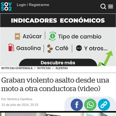
Login
/
Registrarme
NOTICIAS GUATEMALA
/
NOTICIAS
/
ALERTAS
Graban violento asalto desde una
moto a otra conductora (video)
Por Verónica Gamboa
31 de julio de 2024, 20:25