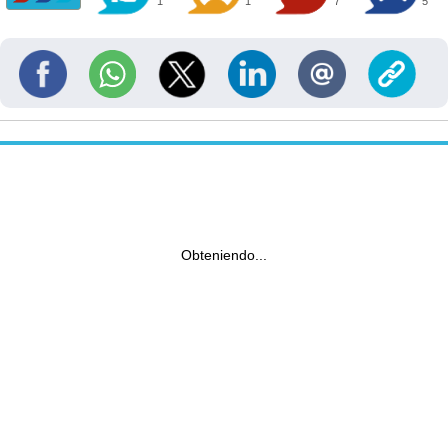
1
1
7
5
Obteniendo...