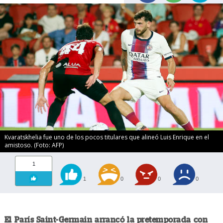
Kvaratskhelia fue uno de los pocos titulares que alineó Luis Enrique en el
amistoso. (Foto: AFP)
1
1
0
0
0
El París Saint-Germain arrancó la pretemporada con