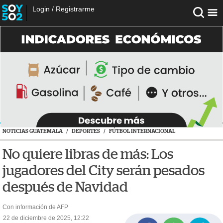
Login
/
Registrarme
NOTICIAS GUATEMALA
/
DEPORTES
/
FÚTBOL INTERNACIONAL
No quiere libras de más: Los
jugadores del City serán pesados
después de Navidad
Con información de AFP
22 de diciembre de 2025, 12:22