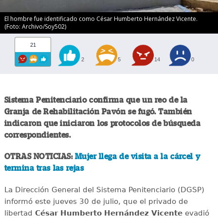
El hombre fue identificado como César Humberto Hernández Vicente.
(Foto: Archivo/Soy502)
21
2
5
14
0
Sistema Penitenciario confirma que un reo de la
Granja de Rehabilitación Pavón se fugó. También
indicaron que iniciaron los protocolos de búsqueda
correspondientes.
OTRAS NOTICIAS:
Mujer llega de visita a la cárcel y
termina tras las rejas
La Dirección General del Sistema Penitenciario (DGSP)
informó este jueves 30 de julio, que el privado de
libertad
César Humberto Hernández Vicente
evadió