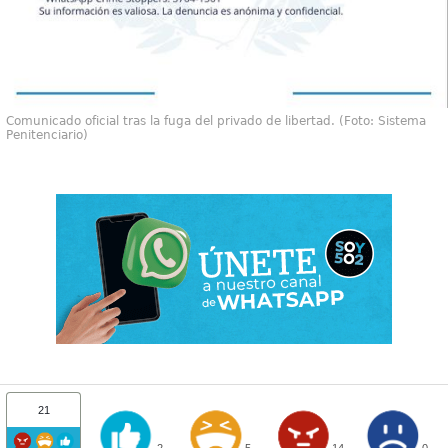
Comunicado oficial tras la fuga del privado de libertad. (Foto: Sistema
Penitenciario)
21
2
5
14
0